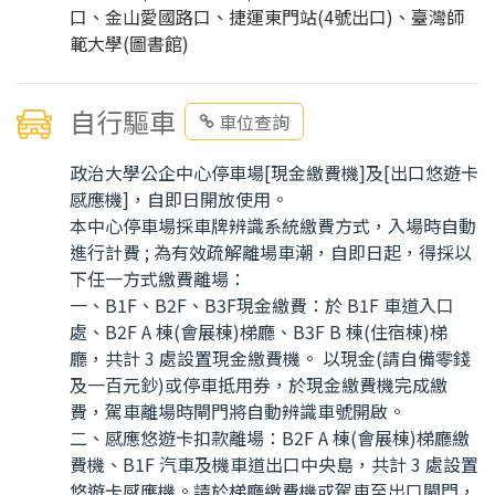
口、金山愛國路口、捷運東門站(4號出口)、臺灣師
範大學(圖書館)
自行驅車
車位查詢
政治大學公企中心停車場[現金繳費機]及[出口悠遊卡
感應機]，自即日開放使用。
本中心停車場採車牌辨識系統繳費方式，入場時自動
進行計費 ; 為有效疏解離場車潮，自即日起，得採以
下任一方式繳費離場：
一、B1F、B2F、B3F現金繳費：於 B1F 車道入口
處、B2F A 棟(會展棟)梯廳、B3F B 棟(住宿棟)梯
廳，共計 3 處設置現金繳費機。 以現金(請自備零錢
及一百元鈔)或停車抵用券，於現金繳費機完成繳
費，駕車離場時閘門將自動辨識車號開啟。
二、感應悠遊卡扣款離場：B2F A 棟(會展棟)梯廳繳
費機、B1F 汽車及機車道出口中央島，共計 3 處設置
悠遊卡感應機。請於梯廳繳費機或駕車至出口閘門，