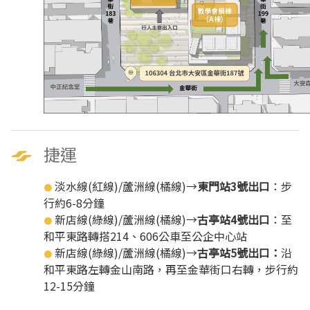
捷運
淡水線(紅線)/蘆洲線(橘線)→
東門站3號出口
：步
●
行約6-8分鐘
新店線(綠線)/蘆洲線(橘線)→
古亭站4號出口
：至
●
和平東路轉搭214、606公車至公企中心站
新店線(綠線)/蘆洲線(橘線)→
古亭站5號出口：
沿
●
和平東路左轉金山南路，再至金華街口右轉，步行約
12-15分鐘