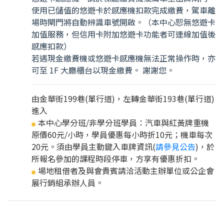
使用已儲值的悠遊卡於感應機扣款完成繳費，駕車離
場時閘門將自動辨識車號開啟。（本中心恕無悠遊卡
加值服務，但信用卡附加悠遊卡功能者可連線加值後
感應扣款）
若遇現金繳費機或悠遊卡感應機無法正常操作時，亦
可至 1F 大廳櫃台以現金繳費。 謝謝您。
由金華街199巷(單行道)，左轉金華街193巷(單行道)
進入
本中心學分班/非學分班學員：汽車與紅黃牌重機
●
原價60元/小時，學員優惠每小時折10元；機車每次
20元。須由學員主動鍵入車牌資訊(
請參見公告
)，於
所報名參加的課程時段停車，方享有優惠折扣。
場地租借者及與會貴賓請洽活動主辦單位或公企會
●
展行銷組承辦人員。