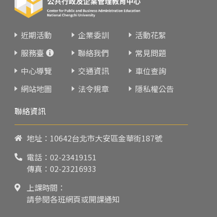
近期活動
企業委訓
活動花絮
服務臺
聯絡我們
常見問題
中心導覽
交通資訊
車位查詢
網站地圖
法令規章
隱私權公告
聯絡資訊
地址：10642台北市大安區金華街187號
電話：
02-23419151
傳真：02-23216933
上課時間：
請參閱各班網頁或開課通知