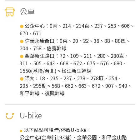
公車
公企中心：0南、214、214直、237、253、606、
●
670、671
信義永康街口：0東、20、22、38、88、88區、
●
204、758、信義幹線
金華新生路口：72、109、211、280、280直、
●
311、505、643、668、672、675、676、680、
1550(基隆/台北)、松江新生幹線
師大：18、235、237、278、278區、254、
●
295、295副、568、662、663、672、907、949、
和平幹線、復興幹線
U-bike
以下站點可租借/停放U-bike：
●
公企中心(金華街193巷)、金華公園、和平金山路