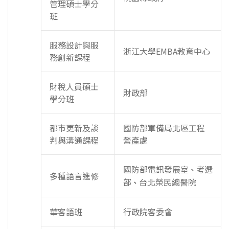
管理碩士學分
班
服務設計與服
浙江大學EMBA教育中心
務創新課程
財稅人員碩士
財政部
學分班
都市更新及談
國防部軍備局北區工程
判與溝通課程
營產處
國防部電訊發展室
考選
、
多種語言進修
部
台北榮民總醫院
、
華客語班
行政院客委會