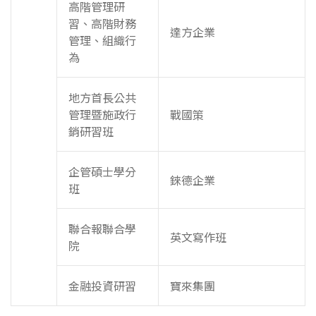
高階管理研
習、高階財務
達方企業
管理、組織行
為
地方首長公共
管理暨施政行
戰國策
銷研習班
企管碩士學分
錸德企業
班
聯合報聯合學
英文寫作班
院
金融投資研習
寶來集團