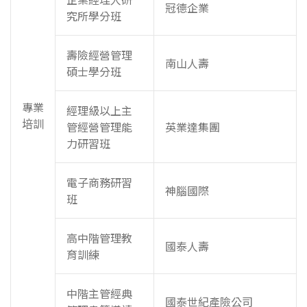
冠德企業
究所學分班
壽險經營管理
南山人壽
碩士學分班
專業
經理級以上主
培訓
管經營管理能
英業達集團
力研習班
電子商務研習
神腦國際
班
高中階管理教
國泰人壽
育訓練
中階主管經典
國泰世紀產險公司