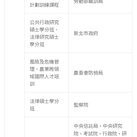
勞動部職訓局
計劃訓練課程
公共行政研究
碩士學分班、
新北市政府
法律研究碩士
學分班
風險及危機管
理、農業跨領
農委會防檢局
域國際人才培
訓
法律碩士學分
監察院
班
中央信託局
中央研究
、
院
考試院
行政院
研
、
、
、