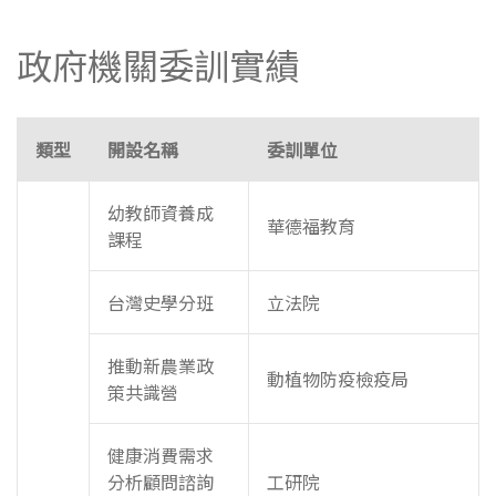
政府機關委訓實績
類型
開設名稱
委訓單位
幼教師資養成
華德福教育
課程
台灣史學分班
立法院
推動新農業政
動植物防疫檢疫局
策共識營
健康消費需求
分析顧問諮詢
工研院