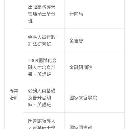
出版高階經營
管理碩士學分
新聞局
班
金融人員行政
金管會
罰法研習班
2009國際化金
融人才培育計
金融研訓院
畫、英語班
專業
公務人員基礎
培訓
及晉升官訓
國家文官學院
練、英語班
圖書館領導人
國家圖書館
才菁英碩士學