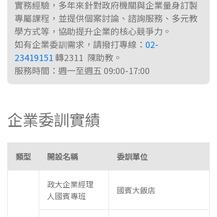
實務經驗，多年來針對政府機關與企業量身訂製
專屬課程，並提供個案討論、諮詢服務、多元教
學方式等，協助提升企業的核心競爭力。
如有企業委訓需求，請撥打專線：
02-
23419151
轉2311 陳助教。
服務時間：週一至週五 09:00-17:00
企業委訓實績
類型
開設名稱
委訓單位
政大企業經理
國賓大飯店
人國賓專班