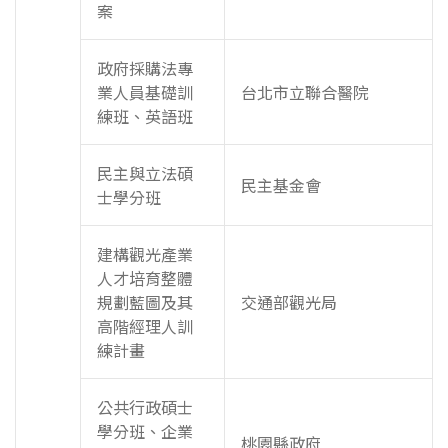
案
政府採購法專
業人員基礎訓
台北市立聯合醫院
練班、英語班
民主與立法碩
民主基金會
士學分班
建構觀光產業
人才培育整體
規劃藍圖及其
交通部觀光局
高階經理人訓
練計畫
公共行政碩士
學分班、企業
桃園縣政府