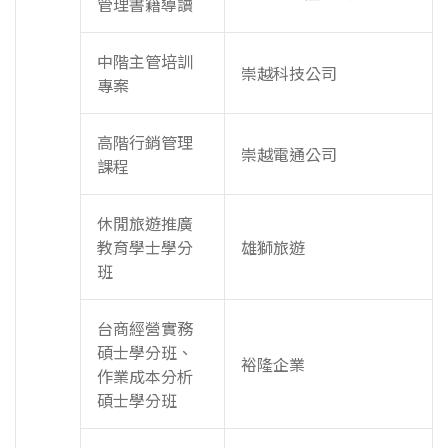
管理書籍導讀
中階主管培訓
崇越科技公司
專案
高階行銷管理
崇越電通公司
課程
休閒旅遊推廣
教育學士學分
雄獅旅遊
班
台商經營實務
碩士學分班、
裕隆企業
作業成本分析
碩士學分班