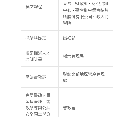
考會
財政部
財稅資料
、
、
英文課程
中心
臺灣集中保管結算
、
所股份有限公司
政大商
、
學院
採購基礎班
衛福部
檔案描述人才
檔案管理局
培訓計畫
聯勤北部地區營產管理
民法實務班
處
高階警政人員
領導管理、警
政領導與公共
警政署
安全碩士學分