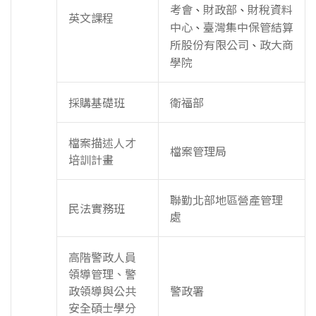
考會
財政部
財稅資料
、
、
英文課程
中心
臺灣集中保管結算
、
所股份有限公司
政大商
、
學院
採購基礎班
衛福部
檔案描述人才
檔案管理局
培訓計畫
聯勤北部地區營產管理
民法實務班
處
高階警政人員
領導管理、警
政領導與公共
警政署
安全碩士學分