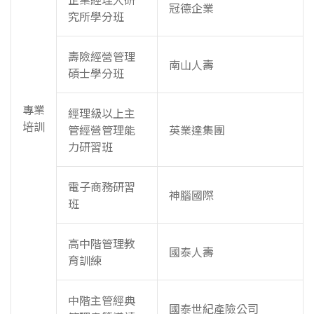
冠德企業
究所學分班
壽險經營管理
南山人壽
碩士學分班
專業
經理級以上主
培訓
管經營管理能
英業達集團
力研習班
電子商務研習
神腦國際
班
高中階管理教
國泰人壽
育訓練
中階主管經典
國泰世紀產險公司