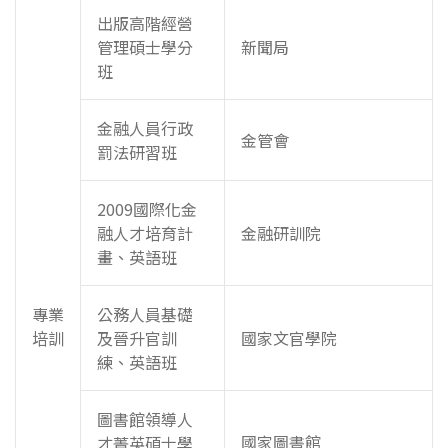
出版高階經營
管理碩士學分
新聞局
班
金融人員行政
金管會
罰法研習班
2009國際化金
融人才培育計
金融研訓院
畫、英語班
專業
公務人員基礎
培訓
及晉升官訓
國家文官學院
練、英語班
圖書館領導人
國家圖書館
才菁英碩士學