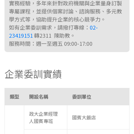
實務經驗，多年來針對政府機關與企業量身訂製
專屬課程，並提供個案討論、諮詢服務、多元教
學方式等，協助提升企業的核心競爭力。
如有企業委訓需求，請撥打專線：
02-
23419151
轉2311 陳助教。
服務時間：週一至週五 09:00-17:00
企業委訓實績
類型
開設名稱
委訓單位
政大企業經理
國賓大飯店
人國賓專班