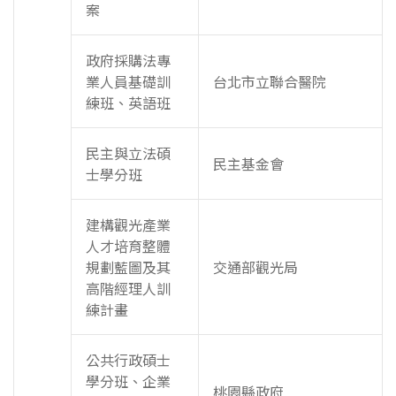
案
政府採購法專
業人員基礎訓
台北市立聯合醫院
練班、英語班
民主與立法碩
民主基金會
士學分班
建構觀光產業
人才培育整體
規劃藍圖及其
交通部觀光局
高階經理人訓
練計畫
公共行政碩士
學分班、企業
桃園縣政府