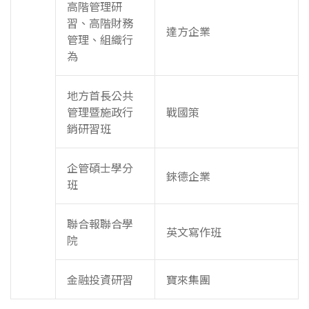
高階管理研
習、高階財務
達方企業
管理、組織行
為
地方首長公共
管理暨施政行
戰國策
銷研習班
企管碩士學分
錸德企業
班
聯合報聯合學
英文寫作班
院
金融投資研習
寶來集團