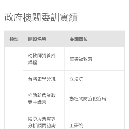
政府機關委訓實績
類型
開設名稱
委訓單位
幼教師資養成
華德福教育
課程
台灣史學分班
立法院
推動新農業政
動植物防疫檢疫局
策共識營
健康消費需求
分析顧問諮詢
工研院