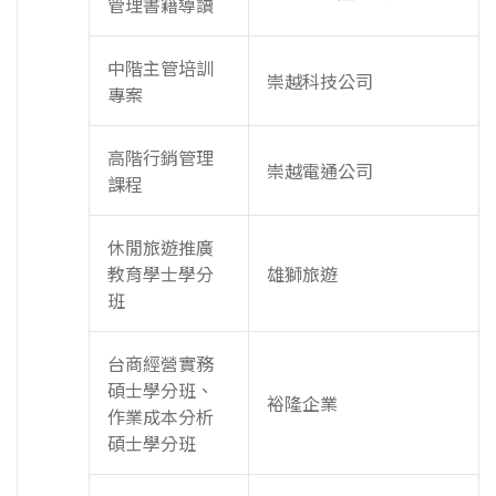
管理書籍導讀
中階主管培訓
崇越科技公司
專案
高階行銷管理
崇越電通公司
課程
休閒旅遊推廣
教育學士學分
雄獅旅遊
班
台商經營實務
碩士學分班、
裕隆企業
作業成本分析
碩士學分班