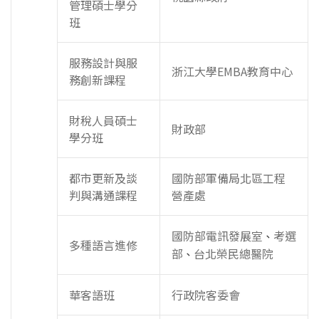
管理碩士學分
班
服務設計與服
浙江大學EMBA教育中心
務創新課程
財稅人員碩士
財政部
學分班
都市更新及談
國防部軍備局北區工程
判與溝通課程
營產處
國防部電訊發展室
考選
、
多種語言進修
部
台北榮民總醫院
、
華客語班
行政院客委會