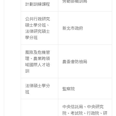
勞動部職訓局
計劃訓練課程
公共行政研究
碩士學分班、
新北市政府
法律研究碩士
學分班
風險及危機管
理、農業跨領
農委會防檢局
域國際人才培
訓
法律碩士學分
監察院
班
中央信託局
中央研究
、
院
考試院
行政院
研
、
、
、