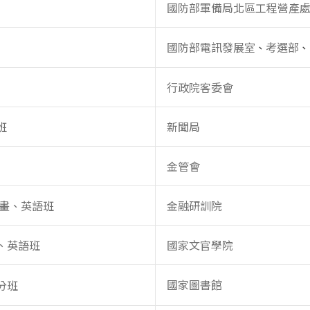
國防部軍備局北區工程營產
國防部電訊發展室
考選部
、
、
行政院客委會
班
新聞局
金管會
計畫、英語班
金融研訓院
、英語班
國家文官學院
國家圖書館
分班