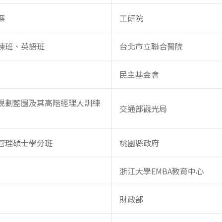
案
工研院
練班、英語班
台北市立聯合醫院
民主基金會
規劃藍圖及其高階經理人訓練
交通部觀光局
管理碩士學分班
桃園縣政府
浙江大學EMBA教育中心
財政部