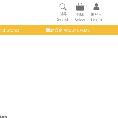
搜尋
選購
未登入
Search
Select
Log in
nd Stores
關於公企 About CPBAE
數位學習平台
經營理念
公企中心介紹
組織架構與人員職掌
傳承與延續
影音公企
建築與公共藝術