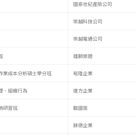
國泰世紀產險公司
崇越科技公司
崇越電通公司
班
雄獅旅遊
作業成本分析碩士學分班
裕隆企業
理、組織行為
達方企業
銷研習班
戰國策
錸德企業