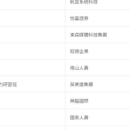
帆宣系統科技
怡富證券
東森媒體科技集團
冠德企業
南山人壽
力研習班
英業達集團
神腦國際
國泰人壽