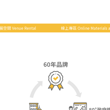
展空間 Venue Rental
線上專區 Online Materials a
空間介紹
國立政治大學 Moodle 
場地租借
線上商城
申請流程
使用辦法
會展快訊
歷年活動