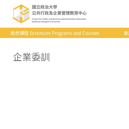
進修課程 Extension Programs and Courses
會
全部課程
企業委訓
專業/學分
證照/考試
商管/永續
科技/生活
健康運動
英語
日韓語