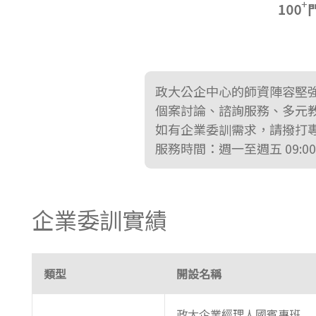
東南亞語
歐語及其他
語言檢定
政大公企中心的師資陣容堅
採購專業
個案討論、諮詢服務、多元
如有企業委訓需求，請撥打
隨班附讀
服務時間：週一至週五 09:00-
免費講座
企業委訓實績
類型
開設名稱
政大企業經理人國賓專班