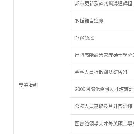
都市更新及談判與溝通課程
多種語言進修
華客語班
出版高階經營管理碩士學分
金融人員行政罰法研習班
專業培訓
2009國際化金融人才培育
公務人員基礎及晉升官訓練
圖書館領導人才菁英碩士學