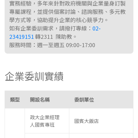
實務經驗，多年來針對政府機關與企業量身訂製
專屬課程，並提供個案討論、諮詢服務、多元教
學方式等，協助提升企業的核心競爭力。
如有企業委訓需求，請撥打專線：
02-
23419151
轉2311 陳助教。
服務時間：週一至週五 09:00-17:00
企業委訓實績
類型
開設名稱
委訓單位
政大企業經理
國賓大飯店
人國賓專班