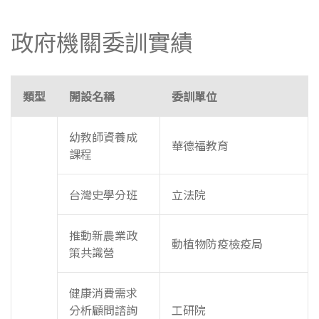
政府機關委訓實績
類型
開設名稱
委訓單位
幼教師資養成
華德福教育
課程
台灣史學分班
立法院
推動新農業政
動植物防疫檢疫局
策共識營
健康消費需求
分析顧問諮詢
工研院