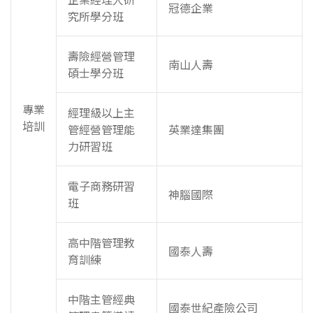
冠德企業
究所學分班
壽險經營管理
南山人壽
碩士學分班
專業
經理級以上主
培訓
管經營管理能
英業達集團
力研習班
電子商務研習
神腦國際
班
高中階管理教
國泰人壽
育訓練
中階主管經典
國泰世紀產險公司