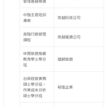
管理書籍導讀
中階主管培訓
崇越科技公司
專案
高階行銷管理
崇越電通公司
課程
休閒旅遊推廣
教育學士學分
雄獅旅遊
班
台商經營實務
碩士學分班、
裕隆企業
作業成本分析
碩士學分班