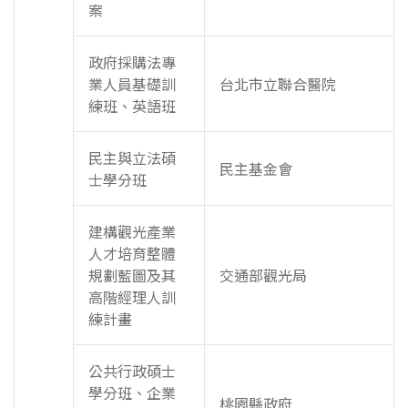
案
政府採購法專
業人員基礎訓
台北市立聯合醫院
練班、英語班
民主與立法碩
民主基金會
士學分班
建構觀光產業
人才培育整體
規劃藍圖及其
交通部觀光局
高階經理人訓
練計畫
公共行政碩士
學分班、企業
桃園縣政府