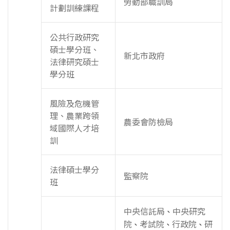
勞動部職訓局
計劃訓練課程
公共行政研究
碩士學分班、
新北市政府
法律研究碩士
學分班
風險及危機管
理、農業跨領
農委會防檢局
域國際人才培
訓
法律碩士學分
監察院
班
中央信託局
中央研究
、
院
考試院
行政院
研
、
、
、