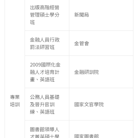
出版高階經營
管理碩士學分
新聞局
班
金融人員行政
金管會
罰法研習班
2009國際化金
融人才培育計
金融研訓院
畫、英語班
專業
公務人員基礎
培訓
及晉升官訓
國家文官學院
練、英語班
圖書館領導人
國家圖書館
才菁英碩士學