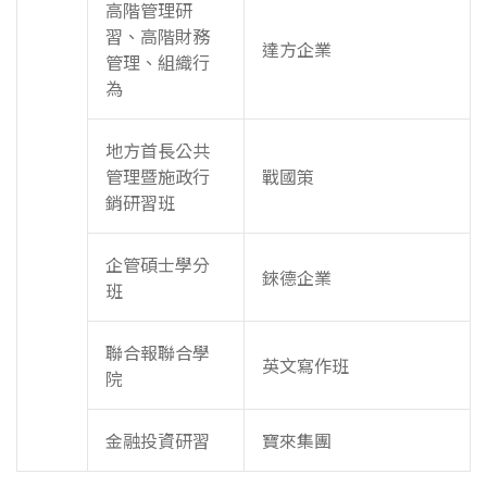
高階管理研
習、高階財務
達方企業
管理、組織行
為
地方首長公共
管理暨施政行
戰國策
銷研習班
企管碩士學分
錸德企業
班
聯合報聯合學
英文寫作班
院
金融投資研習
寶來集團