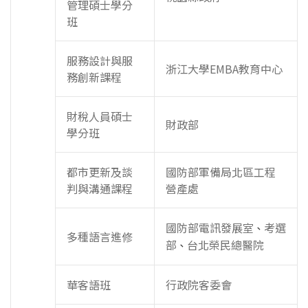
管理碩士學分
班
服務設計與服
浙江大學EMBA教育中心
務創新課程
財稅人員碩士
財政部
學分班
都市更新及談
國防部軍備局北區工程
判與溝通課程
營產處
國防部電訊發展室
考選
、
多種語言進修
部
台北榮民總醫院
、
華客語班
行政院客委會