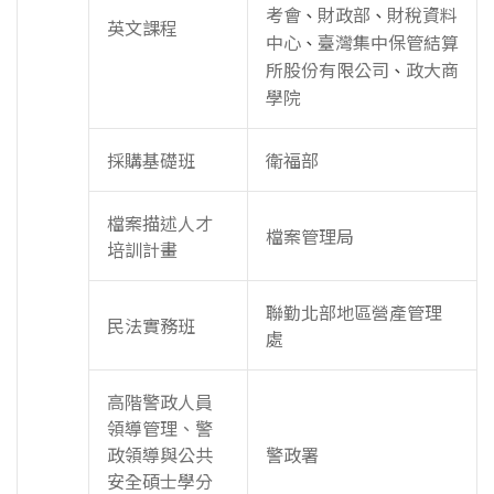
考會
財政部
財稅資料
、
、
英文課程
中心
臺灣集中保管結算
、
所股份有限公司
政大商
、
學院
採購基礎班
衛福部
檔案描述人才
檔案管理局
培訓計畫
聯勤北部地區營產管理
民法實務班
處
高階警政人員
領導管理、警
政領導與公共
警政署
安全碩士學分