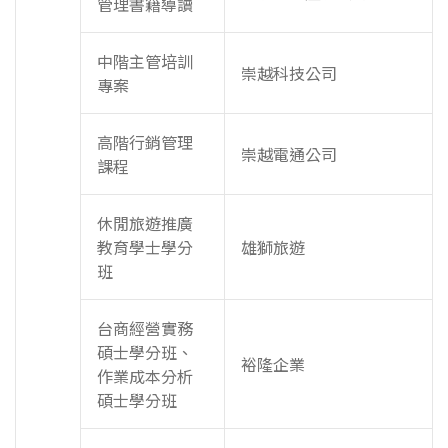
管理書籍導讀
中階主管培訓
崇越科技公司
專案
高階行銷管理
崇越電通公司
課程
休閒旅遊推廣
教育學士學分
雄獅旅遊
班
台商經營實務
碩士學分班、
裕隆企業
作業成本分析
碩士學分班