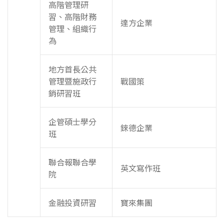
高階管理研
習、高階財務
達方企業
管理、組織行
為
地方首長公共
管理暨施政行
戰國策
銷研習班
企管碩士學分
錸德企業
班
聯合報聯合學
英文寫作班
院
金融投資研習
寶來集團