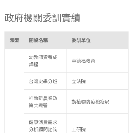
政府機關委訓實績
類型
開設名稱
委訓單位
幼教師資養成
華德福教育
課程
台灣史學分班
立法院
推動新農業政
動植物防疫檢疫局
策共識營
健康消費需求
分析顧問諮詢
工研院