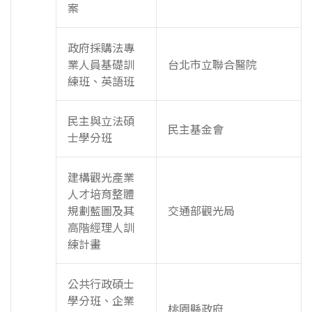
案
政府採購法專
業人員基礎訓
台北市立聯合醫院
練班、英語班
民主與立法碩
民主基金會
士學分班
建構觀光產業
人才培育整體
規劃藍圖及其
交通部觀光局
高階經理人訓
練計畫
公共行政碩士
學分班、企業
桃園縣政府