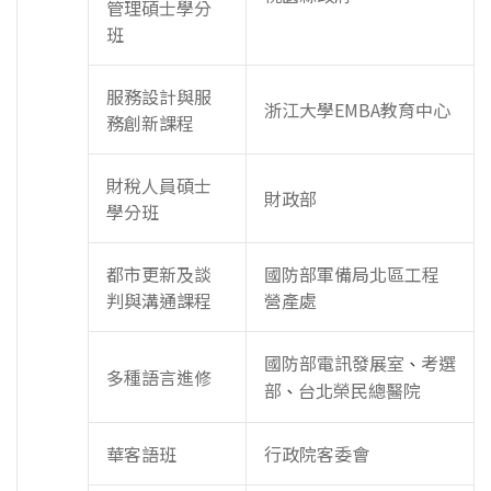
管理碩士學分
班
服務設計與服
浙江大學EMBA教育中心
務創新課程
財稅人員碩士
財政部
學分班
都市更新及談
國防部軍備局北區工程
判與溝通課程
營產處
國防部電訊發展室
考選
、
多種語言進修
部
台北榮民總醫院
、
華客語班
行政院客委會