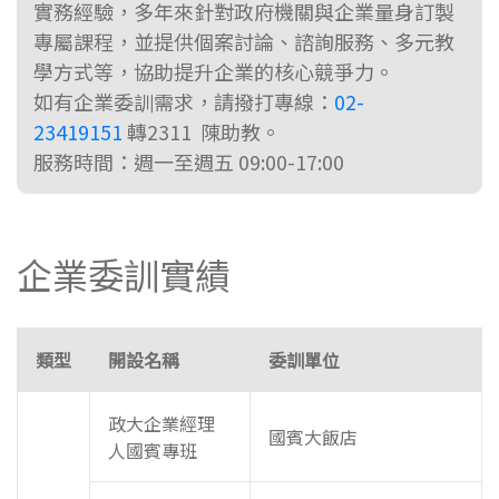
實務經驗，多年來針對政府機關與企業量身訂製
專屬課程，並提供個案討論、諮詢服務、多元教
學方式等，協助提升企業的核心競爭力。
如有企業委訓需求，請撥打專線：
02-
23419151
轉2311 陳助教。
服務時間：週一至週五 09:00-17:00
企業委訓實績
類型
開設名稱
委訓單位
政大企業經理
國賓大飯店
人國賓專班