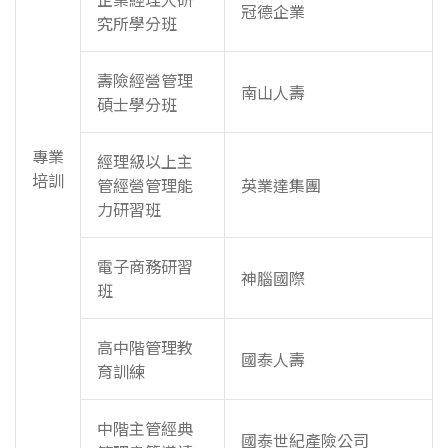
冠德企業
究所學分班
壽險經營管理
南山人壽
碩士學分班
專業
經理級以上主
培訓
管經營管理能
英業達集團
力研習班
電子商務研習
神腦國際
班
高中階管理教
國泰人壽
育訓練
中階主管經典
國泰世紀產險公司