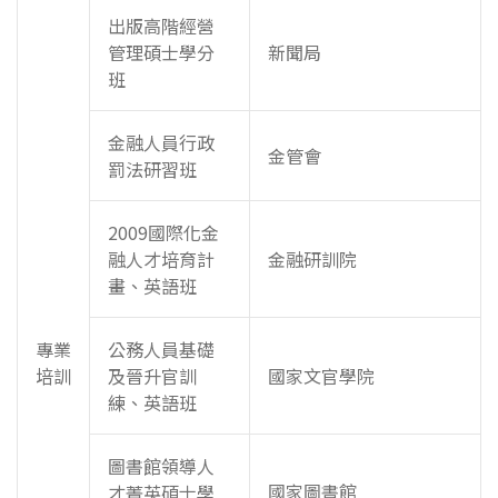
出版高階經營
管理碩士學分
新聞局
班
金融人員行政
金管會
罰法研習班
2009國際化金
融人才培育計
金融研訓院
畫、英語班
專業
公務人員基礎
培訓
及晉升官訓
國家文官學院
練、英語班
圖書館領導人
國家圖書館
才菁英碩士學