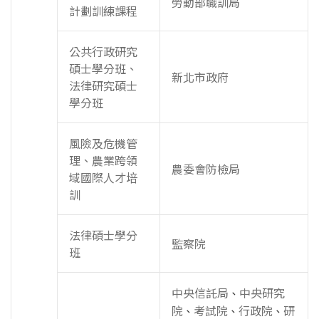
勞動部職訓局
計劃訓練課程
公共行政研究
碩士學分班、
新北市政府
法律研究碩士
學分班
風險及危機管
理、農業跨領
農委會防檢局
域國際人才培
訓
法律碩士學分
監察院
班
中央信託局
中央研究
、
院
考試院
行政院
研
、
、
、