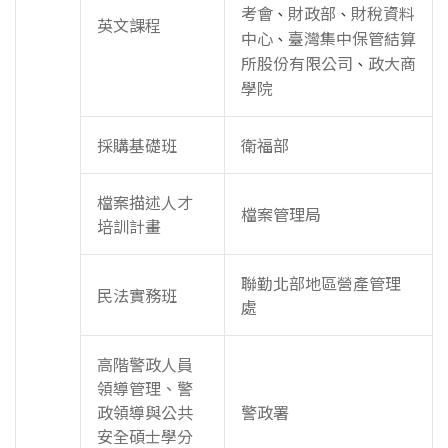
考會
財政部
財稅資料
、
、
英文課程
中心
臺灣集中保管結算
、
所股份有限公司
政大商
、
學院
採購基礎班
衛福部
檔案描述人才
檔案管理局
培訓計畫
聯勤北部地區營產管理
民法實務班
處
高階警政人員
領導管理、警
政領導與公共
警政署
安全碩士學分