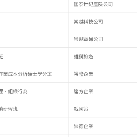
國泰世紀產險公司
崇越科技公司
崇越電通公司
班
雄獅旅遊
作業成本分析碩士學分班
裕隆企業
理、組織行為
達方企業
銷研習班
戰國策
錸德企業