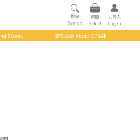
搜尋
選購
未登入
Search
Select
Log in
nd Stores
關於公企 About CPBAE
數位學習平台
經營理念
公企中心介紹
組織架構與人員職掌
傳承與延續
影音公企
建築與公共藝術