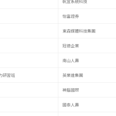
帆宣系統科技
怡富證券
東森媒體科技集團
冠德企業
南山人壽
力研習班
英業達集團
神腦國際
國泰人壽