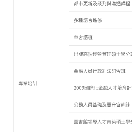
都市更新及談判與溝通課程
多種語言進修
華客語班
出版高階經營管理碩士學分
金融人員行政罰法研習班
專業培訓
2009國際化金融人才培育
公務人員基礎及晉升官訓練
圖書館領導人才菁英碩士學