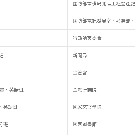
國防部軍備局北區工程營產
國防部電訊發展室
考選部
、
、
行政院客委會
班
新聞局
金管會
計畫、英語班
金融研訓院
、英語班
國家文官學院
國家圖書館
分班