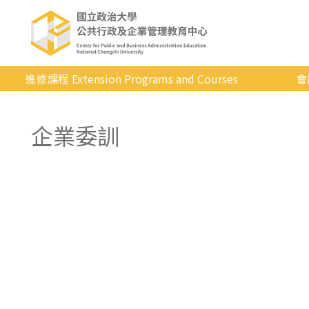
進修課程 Extension Programs and Courses
會
全部課程
企業委訓
專業/學分
證照/考試
商管/永續
科技/生活
健康運動
英語
日韓語