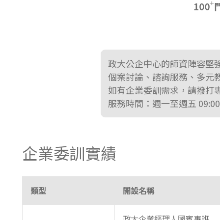
東南亞語
歐語及其他
語言檢定
政大公企中心的師資陣容堅
採購專業
個案討論、諮詢服務、多元
如有企業委訓需求，請撥打
隨班附讀
服務時間：週一至週五 09:00-
免費講座
企業委訓實績
類型
開設名稱
政大企業經理人國賓專班