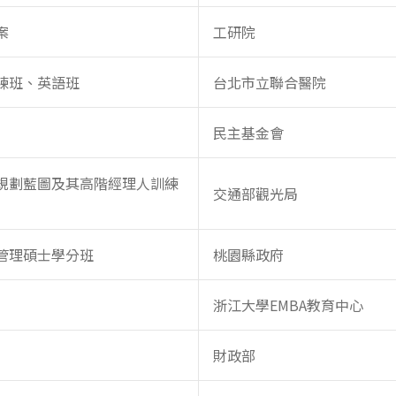
案
工研院
練班、英語班
台北市立聯合醫院
民主基金會
規劃藍圖及其高階經理人訓練
交通部觀光局
管理碩士學分班
桃園縣政府
浙江大學EMBA教育中心
財政部