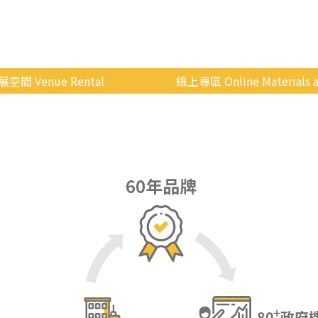
展空間 Venue Rental
線上專區 Online Materials a
空間介紹
國立政治大學 Moodle 
場地租借
線上商城
申請流程
使用辦法
會展快訊
歷年活動