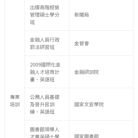
出版高階經營
管理碩士學分
新聞局
班
金融人員行政
金管會
罰法研習班
2009國際化金
融人才培育計
金融研訓院
畫、英語班
專業
公務人員基礎
培訓
及晉升官訓
國家文官學院
練、英語班
圖書館領導人
國家圖書館
才菁英碩士學