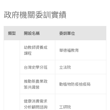
政府機關委訓實績
類型
開設名稱
委訓單位
幼教師資養成
華德福教育
課程
台灣史學分班
立法院
推動新農業政
動植物防疫檢疫局
策共識營
健康消費需求
分析顧問諮詢
工研院