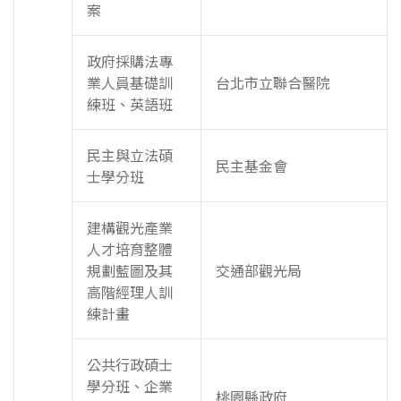
案
政府採購法專
業人員基礎訓
台北市立聯合醫院
練班、英語班
民主與立法碩
民主基金會
士學分班
建構觀光產業
人才培育整體
規劃藍圖及其
交通部觀光局
高階經理人訓
練計畫
公共行政碩士
學分班、企業
桃園縣政府