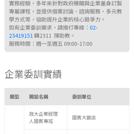
實務經驗，多年來針對政府機關與企業量身訂製
專屬課程，並提供個案討論、諮詢服務、多元教
學方式等，協助提升企業的核心競爭力。
如有企業委訓需求，請撥打專線：
02-
23419151
轉2311 陳助教。
服務時間：週一至週五 09:00-17:00
企業委訓實績
類型
開設名稱
委訓單位
政大企業經理
國賓大飯店
人國賓專班