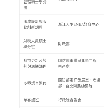
管理碩士學分
班
服務設計與服
浙江大學EMBA教育中心
務創新課程
財稅人員碩士
財政部
學分班
都市更新及談
國防部軍備局北區工程
判與溝通課程
營產處
國防部電訊發展室
考選
、
多種語言進修
部
台北榮民總醫院
、
華客語班
行政院客委會