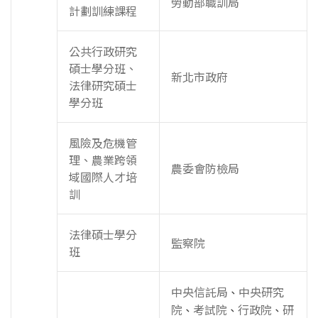
勞動部職訓局
計劃訓練課程
公共行政研究
碩士學分班、
新北市政府
法律研究碩士
學分班
風險及危機管
理、農業跨領
農委會防檢局
域國際人才培
訓
法律碩士學分
監察院
班
中央信託局
中央研究
、
院
考試院
行政院
研
、
、
、