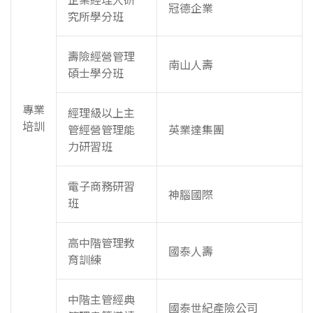
冠德企業
究所學分班
壽險經營管理
南山人壽
碩士學分班
專業
經理級以上主
培訓
管經營管理能
英業達集團
力研習班
電子商務研習
神腦國際
班
高中階管理教
國泰人壽
育訓練
中階主管經典
國泰世紀產險公司