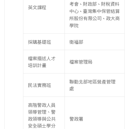
考會
財政部
財稅資料
、
、
英文課程
中心
臺灣集中保管結算
、
所股份有限公司
政大商
、
學院
採購基礎班
衛福部
檔案描述人才
檔案管理局
培訓計畫
聯勤北部地區營產管理
民法實務班
處
高階警政人員
領導管理、警
政領導與公共
警政署
安全碩士學分