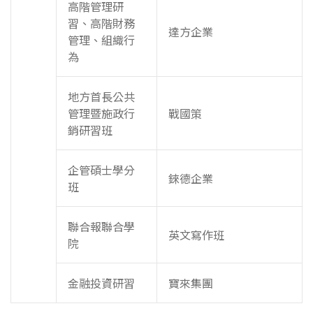
高階管理研
習、高階財務
達方企業
管理、組織行
為
地方首長公共
管理暨施政行
戰國策
銷研習班
企管碩士學分
錸德企業
班
聯合報聯合學
英文寫作班
院
金融投資研習
寶來集團