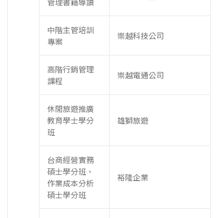
管理書籍導讀
中階主管培訓
崇越科技公司
專案
高階行銷管理
崇越電通公司
課程
休閒旅遊推廣
教育學士學分
雄獅旅遊
班
台商經營實務
碩士學分班、
裕隆企業
作業成本分析
碩士學分班