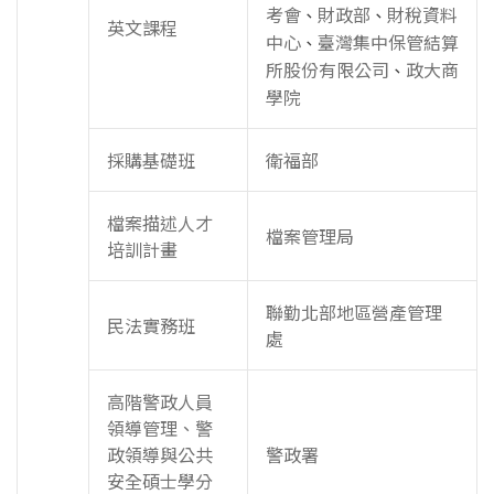
考會
財政部
財稅資料
、
、
英文課程
中心
臺灣集中保管結算
、
所股份有限公司
政大商
、
學院
採購基礎班
衛福部
檔案描述人才
檔案管理局
培訓計畫
聯勤北部地區營產管理
民法實務班
處
高階警政人員
領導管理、警
政領導與公共
警政署
安全碩士學分