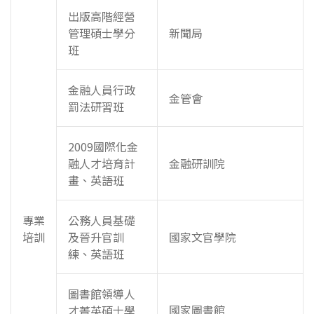
出版高階經營
管理碩士學分
新聞局
班
金融人員行政
金管會
罰法研習班
2009國際化金
融人才培育計
金融研訓院
畫、英語班
專業
公務人員基礎
培訓
及晉升官訓
國家文官學院
練、英語班
圖書館領導人
國家圖書館
才菁英碩士學