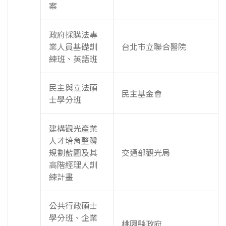
案
政府採購法專
業人員基礎訓
台北市立聯合醫院
練班、英語班
民主與立法碩
民主基金會
士學分班
建構觀光產業
人才培育整體
規劃藍圖及其
交通部觀光局
高階經理人訓
練計畫
公共行政碩士
學分班、企業
桃園縣政府