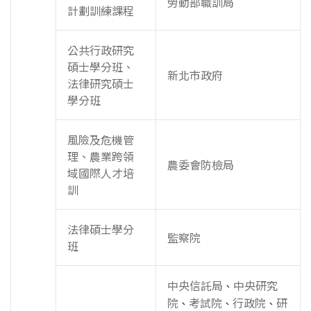
勞動部職訓局
計劃訓練課程
公共行政研究
碩士學分班、
新北市政府
法律研究碩士
學分班
風險及危機管
理、農業跨領
農委會防檢局
域國際人才培
訓
法律碩士學分
監察院
班
中央信託局
中央研究
、
院
考試院
行政院
研
、
、
、