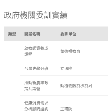
政府機關委訓實績
類型
開設名稱
委訓單位
幼教師資養成
華德福教育
課程
台灣史學分班
立法院
推動新農業政
動植物防疫檢疫局
策共識營
健康消費需求
分析顧問諮詢
工研院