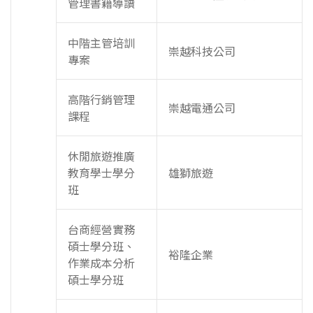
管理書籍導讀
中階主管培訓
崇越科技公司
專案
高階行銷管理
崇越電通公司
課程
休閒旅遊推廣
教育學士學分
雄獅旅遊
班
台商經營實務
碩士學分班、
裕隆企業
作業成本分析
碩士學分班