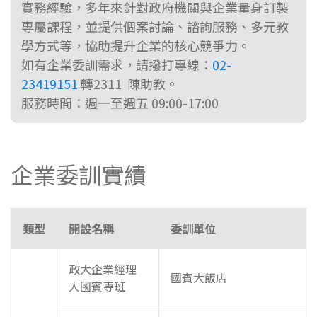
實務經驗，多年來針對政府機關與企業量身訂製
專屬課程，並提供個案討論、諮詢服務、多元教
學方式等，協助提升企業的核心競爭力。
如有企業委訓需求，請撥打專線：
02-
23419151
轉2311 陳助教。
服務時間：週一至週五 09:00-17:00
企業委訓實績
類型
開設名稱
委訓單位
政大企業經理
國賓大飯店
人國賓專班