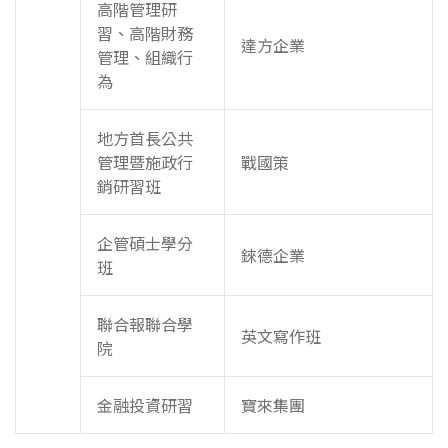
高階管理研
習、高階財務
達方企業
管理、組織行
為
地方首長公共
管理暨施政行
戰國策
銷研習班
企管碩士學分
錸德企業
班
聯合報聯合學
英文寫作班
院
金融投資研習
寶來集團