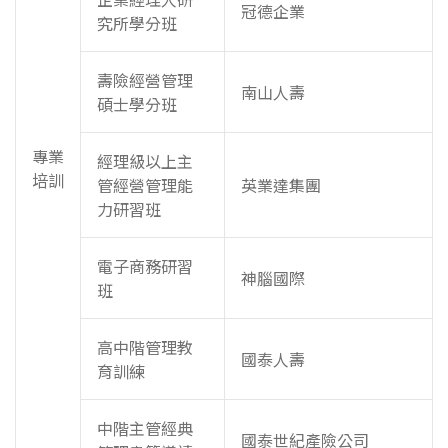
冠德企業
究所學分班
壽險經營管理
南山人壽
碩士學分班
專業
經理級以上主
培訓
管經營管理能
英業達集團
力研習班
電子商務研習
神腦國際
班
高中階管理教
國泰人壽
育訓練
中階主管經典
國泰世紀產險公司