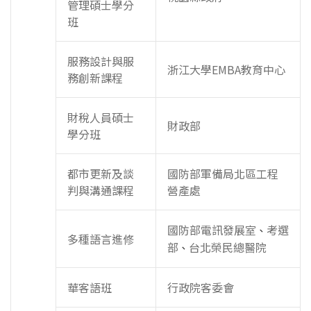
管理碩士學分
班
服務設計與服
浙江大學EMBA教育中心
務創新課程
財稅人員碩士
財政部
學分班
都市更新及談
國防部軍備局北區工程
判與溝通課程
營產處
國防部電訊發展室
考選
、
多種語言進修
部
台北榮民總醫院
、
華客語班
行政院客委會