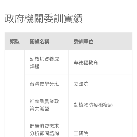
政府機關委訓實績
類型
開設名稱
委訓單位
幼教師資養成
華德福教育
課程
台灣史學分班
立法院
推動新農業政
動植物防疫檢疫局
策共識營
健康消費需求
分析顧問諮詢
工研院