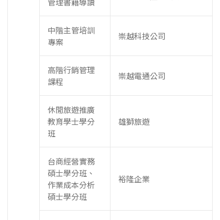
管理書籍導讀
中階主管培訓
崇越科技公司
專案
高階行銷管理
崇越電通公司
課程
休閒旅遊推廣
教育學士學分
雄獅旅遊
班
台商經營實務
碩士學分班、
裕隆企業
作業成本分析
碩士學分班