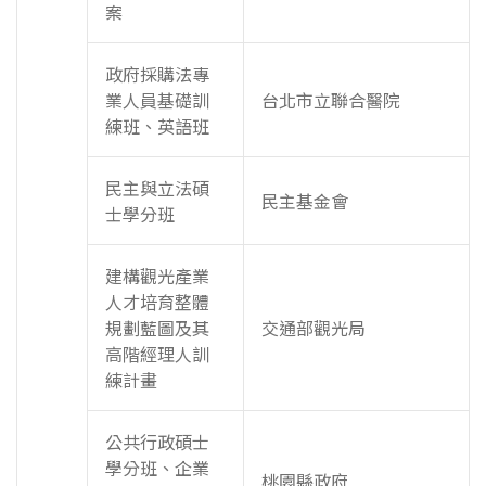
案
政府採購法專
業人員基礎訓
台北市立聯合醫院
練班、英語班
民主與立法碩
民主基金會
士學分班
建構觀光產業
人才培育整體
規劃藍圖及其
交通部觀光局
高階經理人訓
練計畫
公共行政碩士
學分班、企業
桃園縣政府