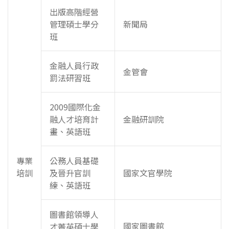
出版高階經營
管理碩士學分
新聞局
班
金融人員行政
金管會
罰法研習班
2009國際化金
融人才培育計
金融研訓院
畫、英語班
專業
公務人員基礎
培訓
及晉升官訓
國家文官學院
練、英語班
圖書館領導人
國家圖書館
才菁英碩士學