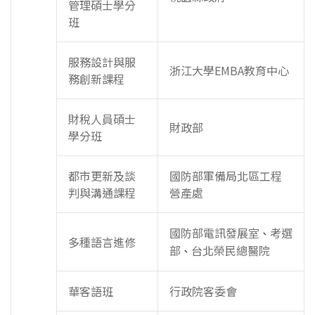
管理碩士學分
班
服務設計與服
浙江大學EMBA教育中心
務創新課程
財稅人員碩士
財政部
學分班
都市更新及談
國防部軍備局北區工程
判與溝通課程
營產處
國防部電訊發展室
考選
、
多種語言進修
部
台北榮民總醫院
、
華客語班
行政院客委會