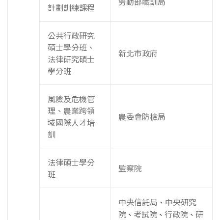
勞動部職訓局
計劃訓練課程
公共行政研究
碩士學分班、
新北市政府
法律研究碩士
學分班
風險及危機管
理、農業跨領
農委會防檢局
域國際人才培
訓
法律碩士學分
監察院
班
中央信託局
中央研究
、
院
考試院
行政院
研
、
、
、