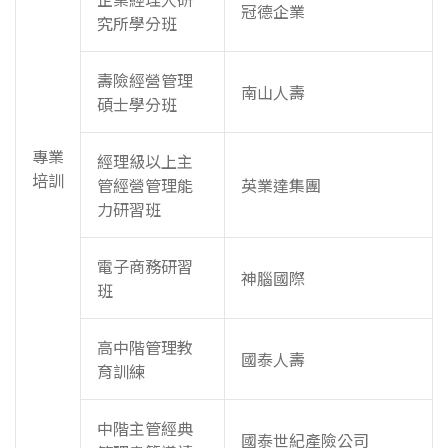
冠德企業
究所學分班
壽險經營管理
南山人壽
碩士學分班
專業
經理級以上主
培訓
管經營管理能
英業達集團
力研習班
電子商務研習
神腦國際
班
高中階管理教
國泰人壽
育訓練
中階主管經典
國泰世紀產險公司