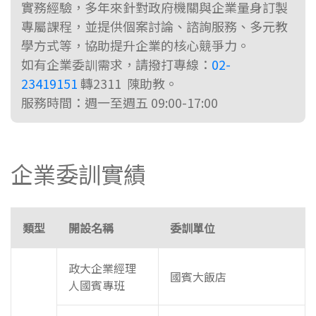
實務經驗，多年來針對政府機關與企業量身訂製
專屬課程，並提供個案討論、諮詢服務、多元教
學方式等，協助提升企業的核心競爭力。
如有企業委訓需求，請撥打專線：
02-
23419151
轉2311 陳助教。
服務時間：週一至週五 09:00-17:00
企業委訓實績
類型
開設名稱
委訓單位
政大企業經理
國賓大飯店
人國賓專班