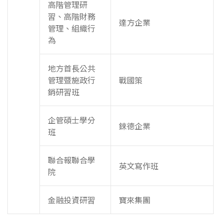
高階管理研
習、高階財務
達方企業
管理、組織行
為
地方首長公共
管理暨施政行
戰國策
銷研習班
企管碩士學分
錸德企業
班
聯合報聯合學
英文寫作班
院
金融投資研習
寶來集團