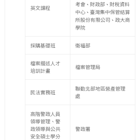
考會
財政部
財稅資料
、
、
英文課程
中心
臺灣集中保管結算
、
所股份有限公司
政大商
、
學院
採購基礎班
衛福部
檔案描述人才
檔案管理局
培訓計畫
聯勤北部地區營產管理
民法實務班
處
高階警政人員
領導管理、警
政領導與公共
警政署
安全碩士學分