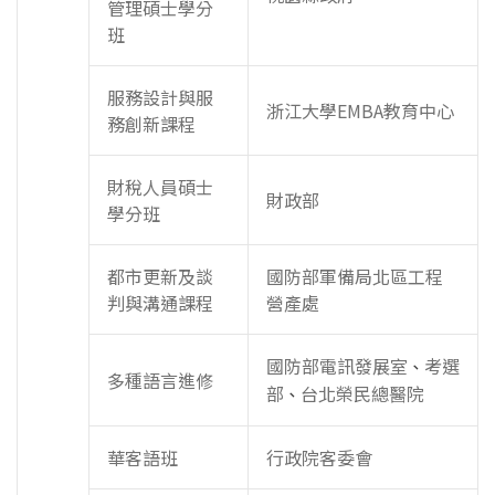
管理碩士學分
班
服務設計與服
浙江大學EMBA教育中心
務創新課程
財稅人員碩士
財政部
學分班
都市更新及談
國防部軍備局北區工程
判與溝通課程
營產處
國防部電訊發展室
考選
、
多種語言進修
部
台北榮民總醫院
、
華客語班
行政院客委會