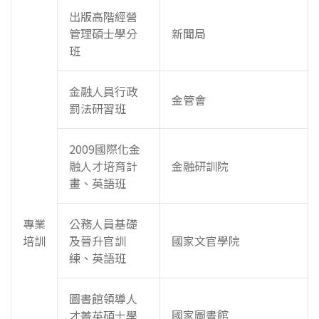
出版高階經營
管理碩士學分
新聞局
班
金融人員行政
金管會
罰法研習班
2009國際化金
融人才培育計
金融研訓院
畫、英語班
專業
公務人員基礎
培訓
及晉升官訓
國家文官學院
練、英語班
圖書館領導人
國家圖書館
才菁英碩士學