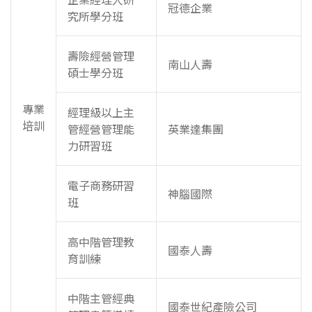
冠德企業
究所學分班
壽險經營管理
南山人壽
碩士學分班
專業
經理級以上主
培訓
管經營管理能
英業達集團
力研習班
電子商務研習
神腦國際
班
高中階管理教
國泰人壽
育訓練
中階主管經典
國泰世紀產險公司