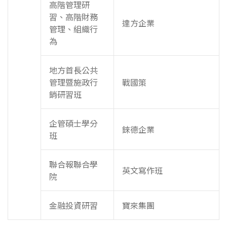
高階管理研
習、高階財務
達方企業
管理、組織行
為
地方首長公共
管理暨施政行
戰國策
銷研習班
企管碩士學分
錸德企業
班
聯合報聯合學
英文寫作班
院
金融投資研習
寶來集團