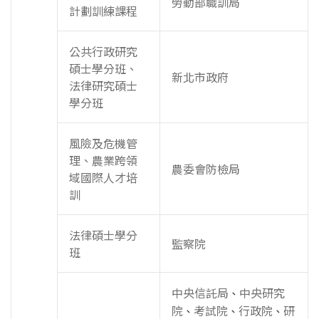
勞動部職訓局
計劃訓練課程
公共行政研究
碩士學分班、
新北市政府
法律研究碩士
學分班
風險及危機管
理、農業跨領
農委會防檢局
域國際人才培
訓
法律碩士學分
監察院
班
中央信託局
中央研究
、
院
考試院
行政院
研
、
、
、