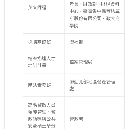
考會
財政部
財稅資料
、
、
英文課程
中心
臺灣集中保管結算
、
所股份有限公司
政大商
、
學院
採購基礎班
衛福部
檔案描述人才
檔案管理局
培訓計畫
聯勤北部地區營產管理
民法實務班
處
高階警政人員
領導管理、警
政領導與公共
警政署
安全碩士學分