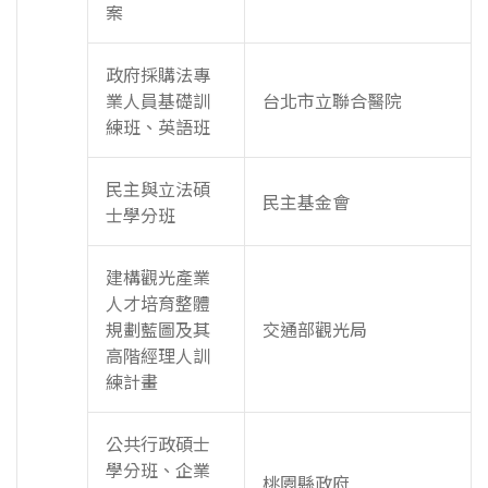
案
政府採購法專
業人員基礎訓
台北市立聯合醫院
練班、英語班
民主與立法碩
民主基金會
士學分班
建構觀光產業
人才培育整體
規劃藍圖及其
交通部觀光局
高階經理人訓
練計畫
公共行政碩士
學分班、企業
桃園縣政府