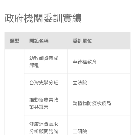
政府機關委訓實績
類型
開設名稱
委訓單位
幼教師資養成
華德福教育
課程
台灣史學分班
立法院
推動新農業政
動植物防疫檢疫局
策共識營
健康消費需求
分析顧問諮詢
工研院