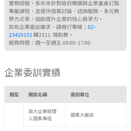
實務經驗，多年來針對政府機關與企業量身訂製
專屬課程，並提供個案討論、諮詢服務、多元教
學方式等，協助提升企業的核心競爭力。
如有企業委訓需求，請撥打專線：
02-
23419151
轉2311 陳助教。
服務時間：週一至週五 09:00-17:00
企業委訓實績
類型
開設名稱
委訓單位
政大企業經理
國賓大飯店
人國賓專班