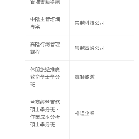
管理書籍導讀
中階主管培訓
崇越科技公司
專案
高階行銷管理
崇越電通公司
課程
休閒旅遊推廣
教育學士學分
雄獅旅遊
班
台商經營實務
碩士學分班、
裕隆企業
作業成本分析
碩士學分班