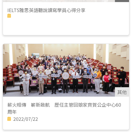
IELTS雅思英語聽說讀寫學員心得分享
其他
薪火相傳 嶄新啟航 歷任主管回娘家齊賀公企中心60
周年
2022/07/22