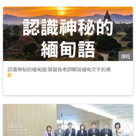
課程
認識神秘的緬甸語:葉碧珠老師解說緬甸文字的美