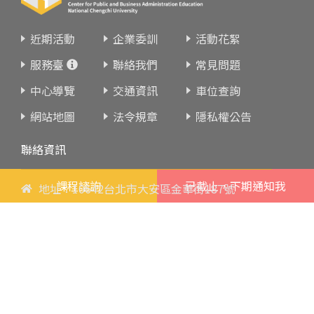
近期活動
企業委訓
活動花絮
服務臺
聯絡我們
常見問題
中心導覽
交通資訊
車位查詢
網站地圖
法令規章
隱私權公告
聯絡資訊
課程諮詢
已截止，下期通知我
地址：10642台北市大安區金華街187號
電話：
02-23419151
傳真：02-23216933
上課時間：
請參閱各班網頁或開課通知