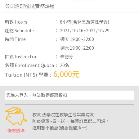
公司治理進階實務課程
時數 Hours
： 6小時(含休息及彈性學習)
起訖 Schedule
： 2021/10/16~2021/10/29
時間 Time
：
週五 19:00~22:00
週六 19:00~22:00
師資 Instructor
： 朱德芳
名額 Enrollment Quota
： 20名
6,000元
Tuition (NT$) 學費 :
您尚未登入，無法取得優惠折扣
校友 法學院在校學生或畢業院友
防疫優惠~買一送一 每筆訂單選二門課。
優惠辦法