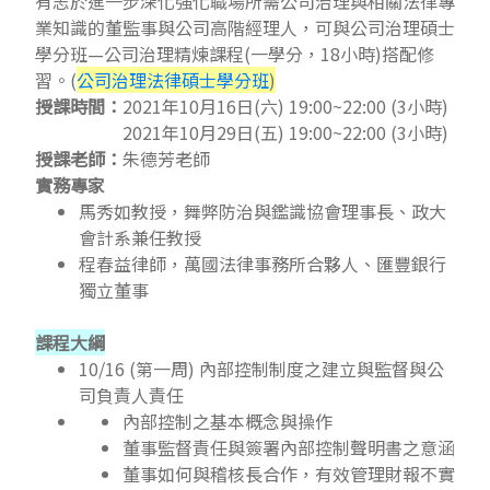
有志於進一步深化強化職場所需公司治理與相關法律專
業知識的董監事與公司高階經理人，可與公司治理碩士
學分班­—公司治理精煉課程(一學分，18小時)搭配修
習。(
公司治理法律碩士學分班
)
授課時間：
2021年10月16日(六) 19:00~22:00 (3小時)
2021年10月29日(五) 19:00~22:00 (3小時)
授課老師：
朱德芳老師
實務專家
馬秀如教授，舞弊防治與鑑識協會理事長、政大
會計系兼任教授
程春益律師，萬國法律事務所合夥人、匯豐銀行
獨立董事
課程大綱
10/16 (第一周) 內部控制制度之建立與監督與公
司負責人責任
內部控制之基本概念與操作
董事監督責任與簽署內部控制聲明書之意涵
董事如何與稽核長合作，有效管理財報不實