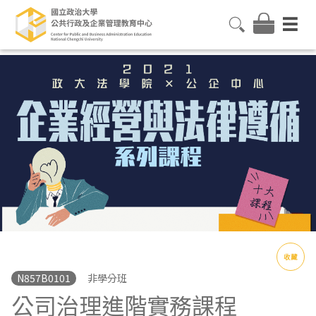
收藏
N857B0101
非學分班
公司治理進階實務課程