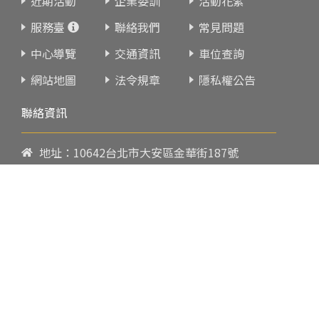
近期活動
企業委訓
活動花絮
服務臺
聯絡我們
常見問題
中心導覽
交通資訊
車位查詢
網站地圖
法令規章
隱私權公告
聯絡資訊
地址：10642台北市大安區金華街187號
電話：
02-23419151
傳真：02-23216933
上課時間：
請參閱各班網頁或開課通知
行政服務時間：
週一至週五09:00-17:00