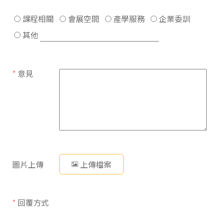
課程相關
會展空間
產學服務
企業委訓
其他
*
意見
圖片上傳
上傳檔案
*
回覆方式