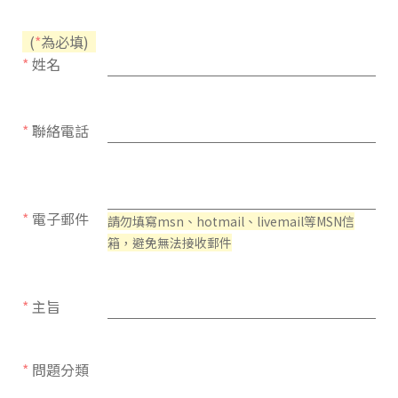
(
*
為必填)
*
姓名
*
聯絡電話
*
電子郵件
請勿填寫msn、hotmail、livemail等MSN信
箱，避免無法接收郵件
*
主旨
*
問題分類