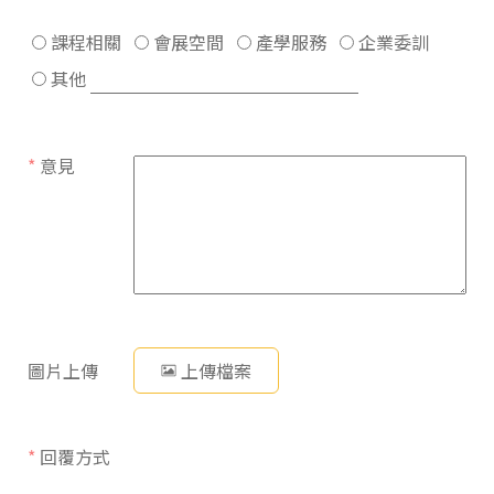
課程相關
會展空間
產學服務
企業委訓
其他
*
意見
圖片上傳
上傳檔案
*
回覆方式