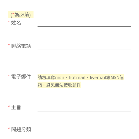
(
*
為必填)
*
姓名
*
聯絡電話
*
電子郵件
請勿填寫msn、hotmail、livemail等MSN信
箱，避免無法接收郵件
*
主旨
*
問題分類