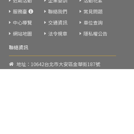
近期活動
企業委訓
活動花絮
服務臺
聯絡我們
常見問題
中心導覽
交通資訊
車位查詢
網站地圖
法令規章
隱私權公告
聯絡資訊
地址：10642台北市大安區金華街187號
電話：
02-23419151
傳真：02-23216933
上課時間：
請參閱各班網頁或開課通知
行政服務時間：
週一至週五09:00-17:00