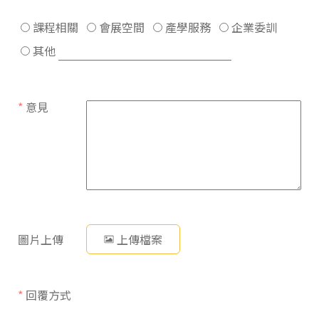
課程相關
會展空間
產學服務
企業委訓
其他
*
意見
圖片上傳
上傳檔案
*
回覆方式