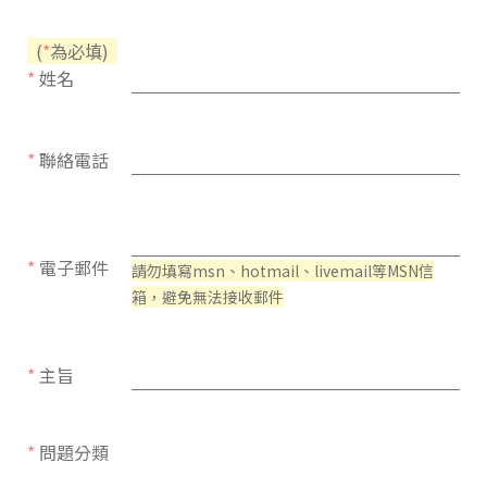
(
*
為必填)
*
姓名
*
聯絡電話
*
電子郵件
請勿填寫msn、hotmail、livemail等MSN信
箱，避免無法接收郵件
*
主旨
*
問題分類