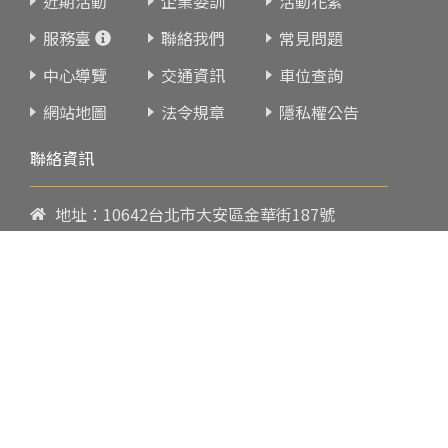
近期活動
企業委訓
活動花絮
服務臺
聯絡我們
常見問題
中心導覽
交通資訊
車位查詢
網站地圖
法令規章
隱私權公告
聯絡資訊
地址：10642台北市大安區金華街187號
電話：
02-23419151
傳真：02-23216933
上課時間：
請參閱各班網頁或開課通知
行政服務時間：
週一至週五09:00-17:00