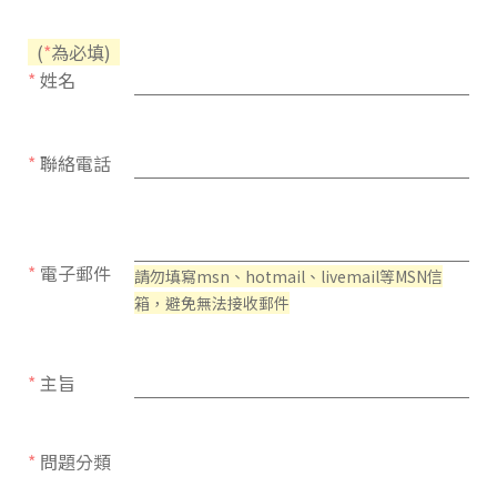
(
*
為必填)
*
姓名
*
聯絡電話
*
電子郵件
請勿填寫msn、hotmail、livemail等MSN信
箱，避免無法接收郵件
*
主旨
*
問題分類