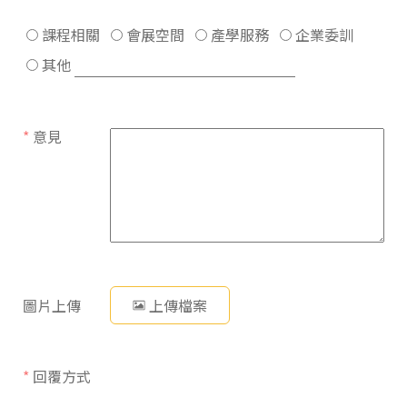
課程相關
會展空間
產學服務
企業委訓
其他
*
意見
圖片上傳
上傳檔案
*
回覆方式