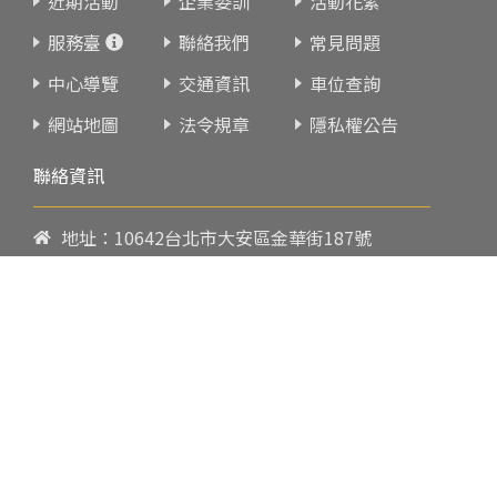
近期活動
企業委訓
活動花絮
服務臺
聯絡我們
常見問題
中心導覽
交通資訊
車位查詢
網站地圖
法令規章
隱私權公告
聯絡資訊
地址：10642台北市大安區金華街187號
電話：
02-23419151
傳真：02-23216933
上課時間：
請參閱各班網頁或開課通知
行政服務時間：
週一至週五09:00-17:00