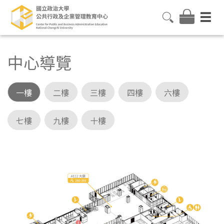
中心導覽
一樓
二樓
三樓
四樓
六樓
七樓
九樓
十樓