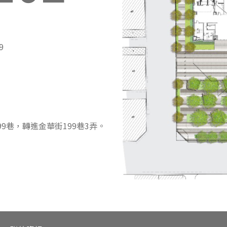
9
9巷，轉進金華街199巷3弄。