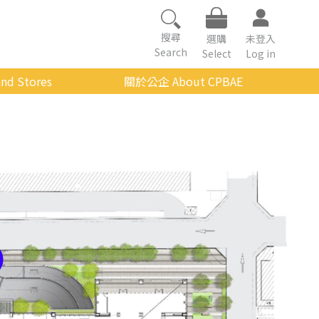
搜尋
選購
未登入
Search
Select
Log in
nd Stores
關於公企 About CPBAE
數位學習平台
經營理念
公企中心介紹
組織架構與人員職掌
傳承與延續
影音公企
建築與公共藝術