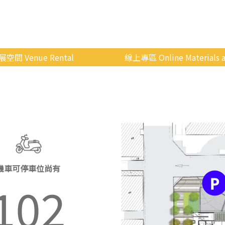
展空間 Venue Rental
線上專區 Online Materials a
空間介紹
國立政治大學 Moodle 
場地租借
線上商城
申請流程
使用辦法
會展快訊
機車可停車位尚有
歷年活動
102