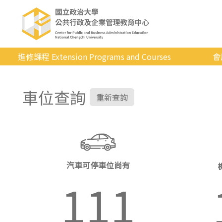
進修課程 Extension Programs and Courses
會
全部課程
車位查詢
專業/學分
重新查詢
證照/考試
商管/永續
科技/生活
汽車可停車位尚有
健康運動
111
英語
日韓語