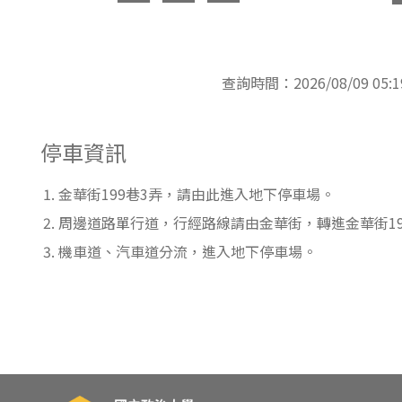
東南亞語
歐語及其他
查詢時間：2026/08/09 05:1
語言檢定
採購專業
停車資訊
隨班附讀
金華街199巷3弄，請由此進入地下停車場。
免費講座
周邊道路單行道，行經路線請由金華街，轉進金華街19
機車道、汽車道分流，進入地下停車場。