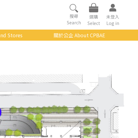
搜尋
選購
未登入
Search
Select
Log in
nd Stores
關於公企 About CPBAE
數位學習平台
經營理念
公企中心介紹
組織架構與人員職掌
傳承與延續
影音公企
建築與公共藝術