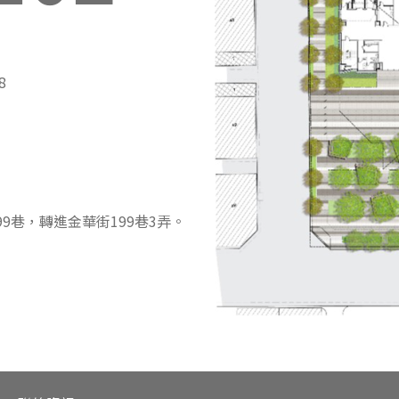
8
9巷，轉進金華街199巷3弄。