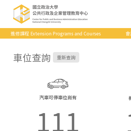
進修課程 Extension Programs and Courses
會
全部課程
車位查詢
專業/學分
重新查詢
證照/考試
商管/永續
科技/生活
汽車可停車位尚有
健康運動
111
英語
日韓語