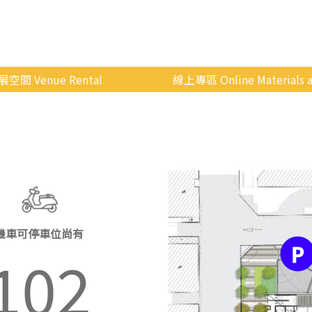
展空間 Venue Rental
線上專區 Online Materials a
空間介紹
國立政治大學 Moodle 
場地租借
線上商城
申請流程
使用辦法
會展快訊
機車可停車位尚有
歷年活動
102