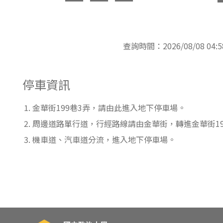
東南亞語
歐語及其他
查詢時間：2026/08/08 04:5
語言檢定
採購專業
停車資訊
隨班附讀
金華街199巷3弄，請由此進入地下停車場。
免費講座
周邊道路單行道，行經路線請由金華街，轉進金華街19
機車道、汽車道分流，進入地下停車場。