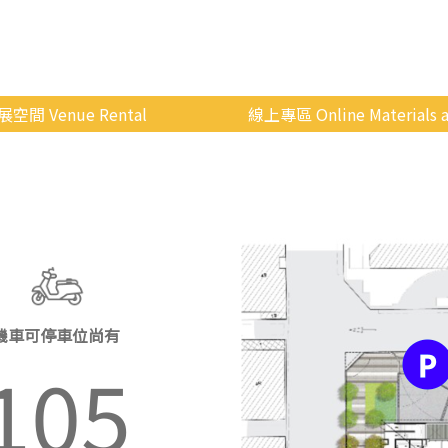
展空間 Venue Rental
線上專區 Online Materials a
空間介紹
國立政治大學 Moodle 
場地租借
線上商城
申請流程
使用辦法
會展快訊
機車可停車位尚有
歷年活動
105