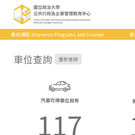
進修課程 Extension Programs and Courses
會
全部課程
車位查詢
專業/學分
重新查詢
證照/考試
商管/永續
科技/生活
汽車可停車位尚有
健康運動
117
英語
日韓語