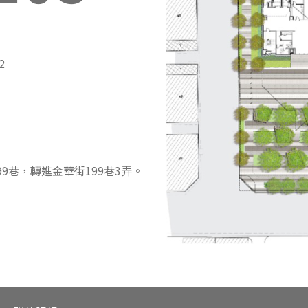
2
9巷，轉進金華街199巷3弄。