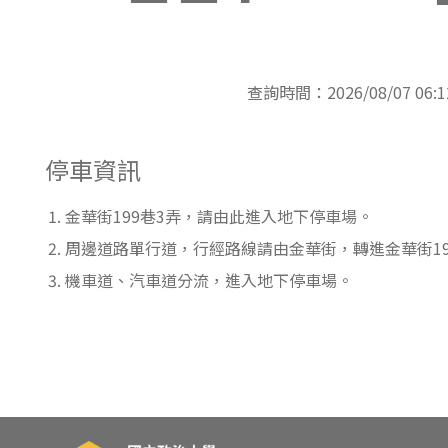
東南亞語
歐語及其他
查詢時間：2026/08/07 06:1
語言檢定
採購專業
停車資訊
隨班附讀
金華街199巷3弄，請由此進入地下停車場。
免費講座
周邊道路單行道，行經路線請由金華街，轉進金華街19
機車道、汽車道分流，進入地下停車場。