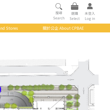
搜尋
選購
未登入
Search
Select
Log in
nd Stores
關於公企 About CPBAE
數位學習平台
經營理念
公企中心介紹
組織架構與人員職掌
傳承與延續
影音公企
建築與公共藝術