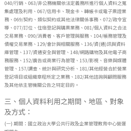
040/行銷、063/非公務機關依法定義務所進行個人資料之蒐
集處理及利用、067/信用卡、現金卡、轉帳卡或電子票證業
務、069/契約、類似契約或其他法律關係事務、072/政令宣
導、077/訂位、住宿登記與購票業務、081/個人資料之合法
交易業務、090/消費者、客戶管理與服務、104/帳務管理及
債權交易業務、129/會計與相關服務、136/資(通)訊與資料
庫管理、137/資通安全與管理、148/網路購物及其他電子商
務服務、152/廣告或商業行為管理、153/影視、音樂與媒體
管理、157/調查、統計與研究分析、181/其他經營合於營業
登記項目或組織章程所定之業務、182/其他諮詢與顧問服務
及其他依主管機關公告之特定目的。
三、個人資料利用之期間、地區、對象
及方式：
(一) 期間：國立政治大學公共行政及企業管理教育中心營運