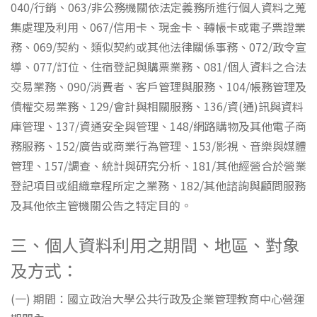
040/行銷、063/非公務機關依法定義務所進行個人資料之蒐
集處理及利用、067/信用卡、現金卡、轉帳卡或電子票證業
務、069/契約、類似契約或其他法律關係事務、072/政令宣
導、077/訂位、住宿登記與購票業務、081/個人資料之合法
交易業務、090/消費者、客戶管理與服務、104/帳務管理及
債權交易業務、129/會計與相關服務、136/資(通)訊與資料
庫管理、137/資通安全與管理、148/網路購物及其他電子商
務服務、152/廣告或商業行為管理、153/影視、音樂與媒體
管理、157/調查、統計與研究分析、181/其他經營合於營業
登記項目或組織章程所定之業務、182/其他諮詢與顧問服務
及其他依主管機關公告之特定目的。
三、個人資料利用之期間、地區、對象
及方式：
(一) 期間：國立政治大學公共行政及企業管理教育中心營運