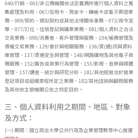
040/行銷、063/非公務機關依法定義務所進行個人資料之蒐
集處理及利用、067/信用卡、現金卡、轉帳卡或電子票證業
務、069/契約、類似契約或其他法律關係事務、072/政令宣
導、077/訂位、住宿登記與購票業務、081/個人資料之合法
交易業務、090/消費者、客戶管理與服務、104/帳務管理及
債權交易業務、129/會計與相關服務、136/資(通)訊與資料
庫管理、137/資通安全與管理、148/網路購物及其他電子商
務服務、152/廣告或商業行為管理、153/影視、音樂與媒體
管理、157/調查、統計與研究分析、181/其他經營合於營業
登記項目或組織章程所定之業務、182/其他諮詢與顧問服務
及其他依主管機關公告之特定目的。
三、個人資料利用之期間、地區、對象
及方式：
(一) 期間：國立政治大學公共行政及企業管理教育中心營運