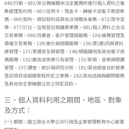
040/行銷、063/非公務機關依法定義務所進行個人資料之蒐
集處理及利用、067/信用卡、現金卡、轉帳卡或電子票證業
務、069/契約、類似契約或其他法律關係事務、072/政令宣
導、077/訂位、住宿登記與購票業務、081/個人資料之合法
交易業務、090/消費者、客戶管理與服務、104/帳務管理及
債權交易業務、129/會計與相關服務、136/資(通)訊與資料
庫管理、137/資通安全與管理、148/網路購物及其他電子商
務服務、152/廣告或商業行為管理、153/影視、音樂與媒體
管理、157/調查、統計與研究分析、181/其他經營合於營業
登記項目或組織章程所定之業務、182/其他諮詢與顧問服務
及其他依主管機關公告之特定目的。
三、個人資料利用之期間、地區、對象
及方式：
(一) 期間：國立政治大學公共行政及企業管理教育中心營運