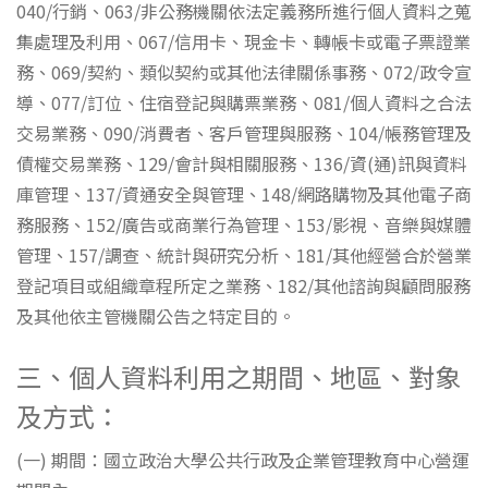
040/行銷、063/非公務機關依法定義務所進行個人資料之蒐
集處理及利用、067/信用卡、現金卡、轉帳卡或電子票證業
務、069/契約、類似契約或其他法律關係事務、072/政令宣
導、077/訂位、住宿登記與購票業務、081/個人資料之合法
交易業務、090/消費者、客戶管理與服務、104/帳務管理及
債權交易業務、129/會計與相關服務、136/資(通)訊與資料
庫管理、137/資通安全與管理、148/網路購物及其他電子商
務服務、152/廣告或商業行為管理、153/影視、音樂與媒體
管理、157/調查、統計與研究分析、181/其他經營合於營業
登記項目或組織章程所定之業務、182/其他諮詢與顧問服務
及其他依主管機關公告之特定目的。
三、個人資料利用之期間、地區、對象
及方式：
(一) 期間：國立政治大學公共行政及企業管理教育中心營運