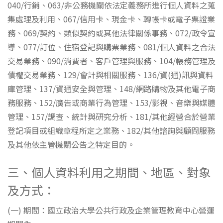
040/行銷、063/非公務機關依法定義務所進行個人資料之蒐
集處理及利用、067/信用卡、現金卡、轉帳卡或電子票證業
務、069/契約、類似契約或其他法律關係事務、072/政令宣
導、077/訂位、住宿登記與購票業務、081/個人資料之合法
交易業務、090/消費者、客戶管理與服務、104/帳務管理及
債權交易業務、129/會計與相關服務、136/資(通)訊與資料
庫管理、137/資通安全與管理、148/網路購物及其他電子商
務服務、152/廣告或商業行為管理、153/影視、音樂與媒體
管理、157/調查、統計與研究分析、181/其他經營合於營業
登記項目或組織章程所定之業務、182/其他諮詢與顧問服務
及其他依主管機關公告之特定目的。
三、個人資料利用之期間、地區、對象
及方式：
(一) 期間：國立政治大學公共行政及企業管理教育中心營運