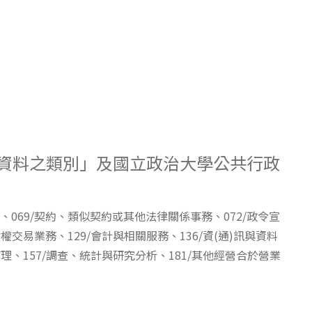
人資料之類別」及國立政治大學公共行政
、069/契約、類似契約或其他法律關係事務、072/政令宣
權交易業務、129/會計與相關服務、136/資(通)訊與資料
理、157/調查、統計與研究分析、181/其他經營合於營業