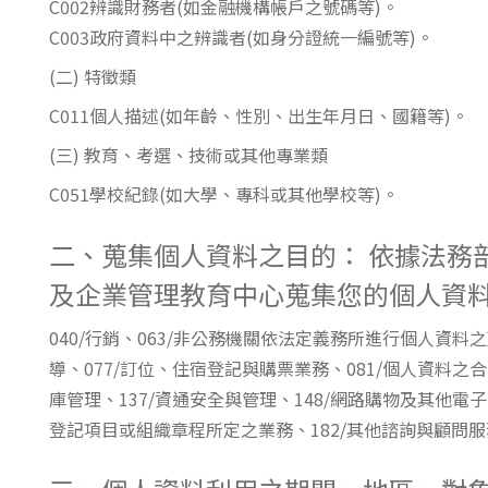
C002辨識財務者(如金融機構帳戶之號碼等)。
東南亞語
C003政府資料中之辨識者(如身分證統一編號等)。
歐語及其他
(二) 特徵類
語言檢定
C011個人描述(如年齡、性別、出生年月日、國籍等)。
(三) 教育、考選、技術或其他專業類
採購專業
C051學校紀錄(如大學、專科或其他學校等)。
隨班附讀
免費講座
二、蒐集個人資料之目的： 依據法務
及企業管理教育中心蒐集您的個人資
040/行銷、063/非公務機關依法定義務所進行個人資料
導、077/訂位、住宿登記與購票業務、081/個人資料之合
庫管理、137/資通安全與管理、148/網路購物及其他電
登記項目或組織章程所定之業務、182/其他諮詢與顧問