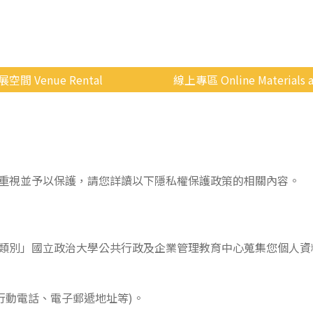
展空間 Venue Rental
線上專區 Online Materials a
空間介紹
國立政治大學 Moodle 
場地租借
線上商城
申請流程
重視並予以保護，請您詳讀以下隱私權保護政策的相關內容。
使用辦法
會展快訊
歷年活動
類別」國立政治大學公共行政及企業管理教育中心蒐集您個人資
行動電話、電子郵遞地址等)。