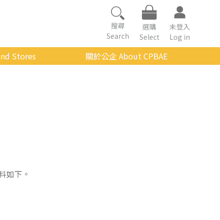
搜尋
選購
未登入
Search
Select
Log in
nd Stores
關於公企 About CPBAE
數位學習平台
經營理念
公企中心介紹
組織架構與人員職掌
傳承與延續
影音公企
建築與公共藝術
料如下。