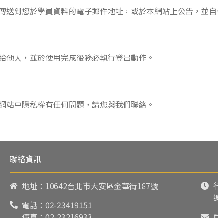
傳送到您於學員資料的電子郵件地址，或於本網站上公告，並自
給他人，並於使用完成後務必執行登出動作。
網站中隱私權有任何問題，請您與我們聯絡。
聯絡資訊
地址：10642台北市大安區金華街187號
電話：
02-23419151
傳真：02-23216933