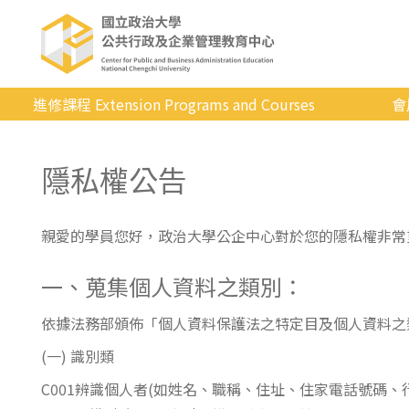
進修課程 Extension Programs and Courses
會
全部課程
隱私權公告
專業/學分
證照/考試
親愛的學員您好，政治大學公企中心對於您的隱私權非常
商管/永續
一、蒐集個人資料之類別：
科技/生活
健康運動
依據法務部頒佈「個人資料保護法之特定目及個人資料之
(一) 識別類
英語
C001辨識個人者(如姓名、職稱、住址、住家電話號碼、
日韓語