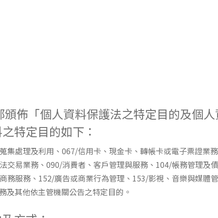
部頒佈「個人資料保護法之特定目的及個
料之特定目的如下：
之蒐集處理及利用、067/信用卡、現金卡、轉帳卡或電子票證業務
法交易業務、090/消費者、客戶管理與服務、104/帳務管理及債
子商務服務、152/廣告或商業行為管理、153/影視、音樂與媒體管
服務及其他依主管機關公告之特定目的。