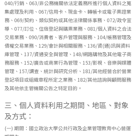
040/行銷、063/非公務機關依法定義務所進行個人資料之蒐
集處理及利用、067/信用卡、現金卡、轉帳卡或電子票證業
務、069/契約、類似契約或其他法律關係事務、072/政令宣
導、077/訂位、住宿登記與購票業務、081/個人資料之合法
交易業務、090/消費者、客戶管理與服務、104/帳務管理及
債權交易業務、129/會計與相關服務、136/資(通)訊與資料
庫管理、137/資通安全與管理、148/網路購物及其他電子商
務服務、152/廣告或商業行為管理、153/影視、音樂與媒體
管理、157/調查、統計與研究分析、181/其他經營合於營業
登記項目或組織章程所定之業務、182/其他諮詢與顧問服務
及其他依主管機關公告之特定目的。
三、個人資料利用之期間、地區、對象
及方式：
(一) 期間：國立政治大學公共行政及企業管理教育中心營運