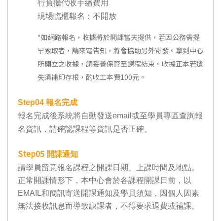
行負擔代收手續費用
現場臨櫃報名：不開放
*
如網路報名，收據將於開課當天提供，若因公務需提
早索取者，請來電告知，將會協助另外寄發。拿到中心
所開立之收據，請妥善保管至課程結束。收據正本若遺
失須補印存根，酌收工本費100元。
Step04
報名完成
報名完成後系統將自動發送email或至學員專區查詢報
名資訊，請確認課程等資訊是否正確。
Step05
開課通知
請學員留意報名課程之開課日期、上課時間及地點。
正常開課情形下，本中心會於各課程開課日前，以
EMAIL和簡訊寄送開課通知及學員須知，因個人因素
無法接收訊息而導致缺課者，不得要求退費或補課。