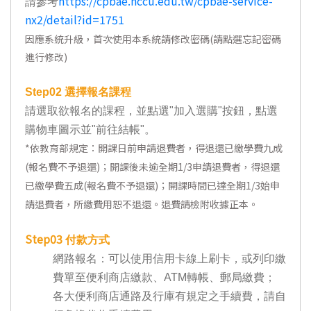
https://cpbae.nccu.edu.tw/cpbae-service-
請參考
nx2/detail?id=1751
因應系統升級，首次使用本系統請修改密碼(請點選忘記密碼
進行修改)
Step02
選擇報名課程
請選取欲報名的課程，並點選"加入選購"按鈕，點選
購物車圖示並"前往結帳"。
*
依教育部規定：開課日前申請退費者，得退還已繳學費九成
(報名費不予退還)；開課後未逾全期1/3申請退費者，得退還
已繳學費五成(報名費不予退還)；開課時間已達全期1/3始申
請退費者，所繳費用恕不退還。退費請檢附收據正本。
Step03
付款方式
網路報名：可以使用信用卡線上刷卡，或列印繳
費單至便利商店繳款、ATM轉帳、郵局繳費；
各大便利商店通路及行庫有規定之手續費，請自