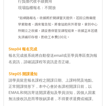
行負擔代收手續費用
現場臨櫃報名：不開放
*
如網路報名，收據將於開課當天提供，若因公務需提
早索取者，請來電告知，將會協助另外寄發。拿到中心
所開立之收據，請妥善保管至課程結束。收據正本若遺
失須補印存根，酌收工本費100元。
Step04
報名完成
報名完成後系統將自動發送email或至學員專區查詢報
名資訊，請確認課程等資訊是否正確。
Step05
開課通知
請學員留意報名課程之開課日期、上課時間及地點。
正常開課情形下，本中心會於各課程開課日前，以
EMAIL和簡訊寄送開課通知及學員須知，因個人因素
無法接收訊息而導致缺課者，不得要求退費或補課。