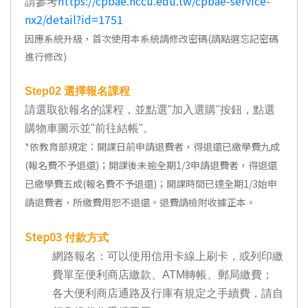
https://cpbae.nccu.edu.tw/cpbae-service-
請參考
nx2/detail?id=1751
因應系統升級，首次使用本系統請修改密碼(請點選忘記密碼
進行修改)
Step02
選擇報名課程
請選取欲報名的課程，並點選"加入選購"按鈕，點選
購物車圖示並"前往結帳"。
*
依教育部規定：開課日前申請退費者，得退還已繳學費九成
(報名費不予退還)；開課後未逾全期1/3申請退費者，得退還
已繳學費五成(報名費不予退還)；開課時間已達全期1/3始申
請退費者，所繳費用恕不退還。退費請檢附收據正本。
Step03
付款方式
網路報名：可以使用信用卡線上刷卡，或列印繳
費單至便利商店繳款、ATM轉帳、郵局繳費；
各大便利商店通路及行庫有規定之手續費，請自