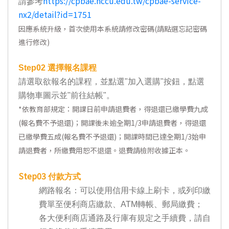
https://cpbae.nccu.edu.tw/cpbae-service-
請參考
nx2/detail?id=1751
因應系統升級，首次使用本系統請修改密碼(請點選忘記密碼
進行修改)
Step02
選擇報名課程
請選取欲報名的課程，並點選"加入選購"按鈕，點選
購物車圖示並"前往結帳"。
*
依教育部規定：開課日前申請退費者，得退還已繳學費九成
(報名費不予退還)；開課後未逾全期1/3申請退費者，得退還
已繳學費五成(報名費不予退還)；開課時間已達全期1/3始申
請退費者，所繳費用恕不退還。退費請檢附收據正本。
Step03
付款方式
網路報名：可以使用信用卡線上刷卡，或列印繳
費單至便利商店繳款、ATM轉帳、郵局繳費；
各大便利商店通路及行庫有規定之手續費，請自