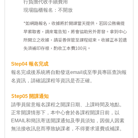
行負擔代收手續費用
現場臨櫃報名：不開放
*
如網路報名，收據將於開課當天提供，若因公務需提
早索取者，請來電告知，將會協助另外寄發。拿到中心
所開立之收據，請妥善保管至課程結束。收據正本若遺
失須補印存根，酌收工本費100元。
Step04
報名完成
報名完成後系統將自動發送email或至學員專區查詢報
名資訊，請確認課程等資訊是否正確。
Step05
開課通知
請學員留意報名課程之開課日期、上課時間及地點。
正常開課情形下，本中心會於各課程開課日前，以
EMAIL和簡訊寄送開課通知及學員須知，因個人因素
無法接收訊息而導致缺課者，不得要求退費或補課。