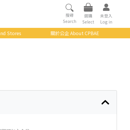
搜尋
選購
未登入
Search
Select
Log in
nd Stores
關於公企 About CPBAE
數位學習平台
經營理念
公企中心介紹
組織架構與人員職掌
傳承與延續
影音公企
建築與公共藝術