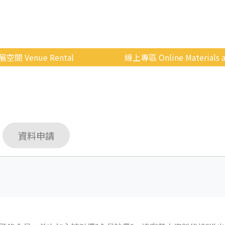
展空間 Venue Rental
線上專區 Online Materials a
空間介紹
國立政治大學 Moodle 
場地租借
線上商城
申請流程
資料申請
使用辦法
會展快訊
歷年活動