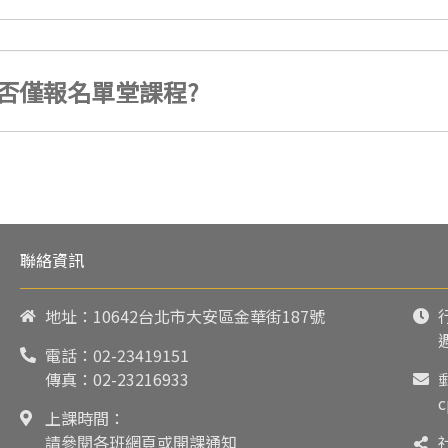
否僅報名單堂課程?
聯絡資訊
地址：10642台北市大安區金華街187號
電話：
02-23419151
傳真：02-23216933
c
上課時間：
請參閱各班網頁或開課通知