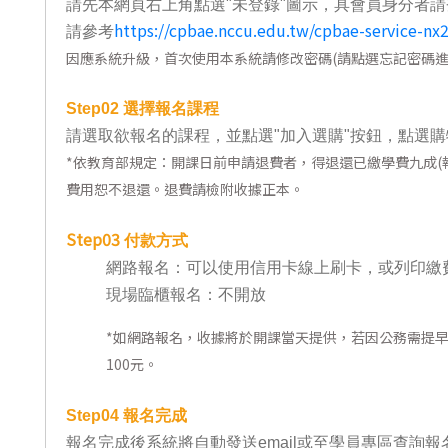
請先本網頁右上角點選"未登錄"圖示，具會員身分者請
東南亞語
https://cpbae.nccu.edu.tw/cpbae-service-nx
請參考
因應系統升級，首次使用本系統請修改密碼(請點選忘記密碼進
歐語及其他
語言檢定
Step02
選擇報名課程
請選取欲報名的課程，並點選"加入選購"按鈕，點選購
採購專業
*
依教育部規定：開課日前申請退費者，得退還已繳學費九成(報
隨班附讀
費用恕不退還。退費請檢附收據正本。
免費講座
Step03
付款方式
網路報名：可以使用信用卡線上刷卡，或列印繳
現場臨櫃報名：不開放
*
如網路報名，收據將於開課當天提供，若因公務需提
100元。
Step04
報名完成
報名完成後系統將自動發送email或至學員專區查詢