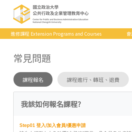
進修課程 Extension Programs and Courses
會
全部課程
常見問題
專業/學分
證照/考試
課程報名
課程進行、轉班、退費
商管/永續
科技/生活
我該如何報名課程?
健康運動
英語
Step01
登入/加入會員/優惠申請
日韓語