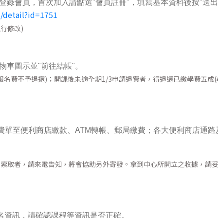
登錄會員，首次加入請點選"會員註冊"，填寫基本資料後按"送出
2/detail?id=1751
行修改)
物車圖示並"前往結帳"。
名費不予退還)；開課後未逾全期1/3申請退費者，得退還已繳學費五成(
費單至便利商店繳款、ATM轉帳、郵局繳費；各大便利商店通路
早索取者，請來電告知，將會協助另外寄發。拿到中心所開立之收據，請
報名資訊，請確認課程等資訊是否正確。