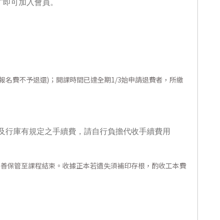
"即可加入會員。
報名費不予退還)；開課時間已達全期1/3始申請退費者，所繳
及行庫有規定之手續費，請自行負擔代收手續費用
妥善保管至課程結束。收據正本若遺失須補印存根，酌收工本費