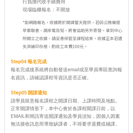
行負擔代收手續費用
現場臨櫃報名：不開放
*
如網路報名，收據將於開課當天提供，若因公務需提
早索取者，請來電告知，將會協助另外寄發。拿到中心
所開立之收據，請妥善保管至課程結束。收據正本若遺
失須補印存根，酌收工本費100元。
Step04
報名完成
報名完成後系統將自動發送email或至學員專區查詢報
名資訊，請確認課程等資訊是否正確。
Step05
開課通知
請學員留意報名課程之開課日期、上課時間及地點。
正常開課情形下，本中心會於各課程開課日前，以
EMAIL和簡訊寄送開課通知及學員須知，因個人因素
無法接收訊息而導致缺課者，不得要求退費或補課。