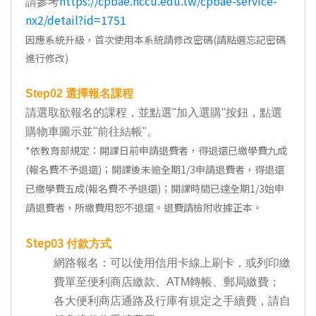
https://cpbae.nccu.edu.tw/cpbae-service-
請參考
nx2/detail?id=1751
因應系統升級，首次使用本系統請修改密碼(請點選忘記密碼
進行修改)
Step02
選擇報名課程
請選取欲報名的課程，並點選"加入選購"按鈕，點選
購物車圖示並"前往結帳"。
*
依教育部規定：開課日前申請退費者，得退還已繳學費九成
(報名費不予退還)；開課後未逾全期1/3申請退費者，得退還
已繳學費五成(報名費不予退還)；開課時間已達全期1/3始申
請退費者，所繳費用恕不退還。退費請檢附收據正本。
Step03
付款方式
網路報名：可以使用信用卡線上刷卡，或列印繳
費單至便利商店繳款、ATM轉帳、郵局繳費；
各大便利商店通路及行庫有規定之手續費，請自