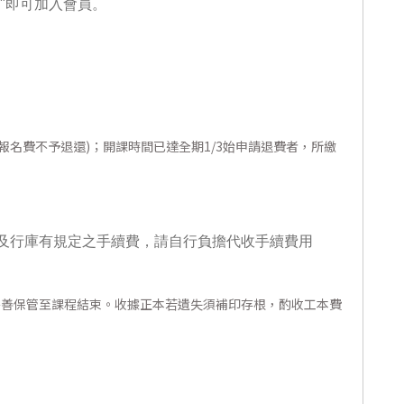
"即可加入會員。
報名費不予退還)；開課時間已達全期1/3始申請退費者，所繳
及行庫有規定之手續費，請自行負擔代收手續費用
妥善保管至課程結束。收據正本若遺失須補印存根，酌收工本費