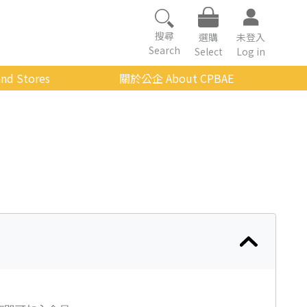
搜尋
選購
未登入
Search
Select
Log in
nd Stores
關於公企 About CPBAE
數位學習平台
經營理念
公企中心介紹
組織架構與人員職掌
傳承與延續
影音公企
建築與公共藝術