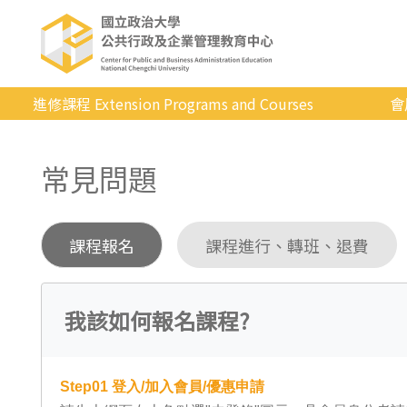
進修課程 Extension Programs and Courses
會
全部課程
常見問題
專業/學分
證照/考試
課程報名
課程進行、轉班、退費
商管/永續
科技/生活
我該如何報名課程?
健康運動
英語
Step01
登入/加入會員/優惠申請
日韓語