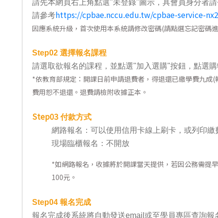
請先本網頁右上角點選"未登錄"圖示，具會員身分者請
東南亞語
https://cpbae.nccu.edu.tw/cpbae-service-nx
請參考
因應系統升級，首次使用本系統請修改密碼(請點選忘記密碼進
歐語及其他
語言檢定
Step02
選擇報名課程
請選取欲報名的課程，並點選"加入選購"按鈕，點選購
採購專業
*
依教育部規定：開課日前申請退費者，得退還已繳學費九成(報
隨班附讀
費用恕不退還。退費請檢附收據正本。
免費講座
Step03
付款方式
網路報名：可以使用信用卡線上刷卡，或列印繳
現場臨櫃報名：不開放
*
如網路報名，收據將於開課當天提供，若因公務需提
100元。
Step04
報名完成
報名完成後系統將自動發送email或至學員專區查詢