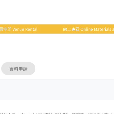
展空間 Venue Rental
線上專區 Online Materials a
空間介紹
國立政治大學 Moodle 
場地租借
線上商城
申請流程
資料申請
使用辦法
會展快訊
歷年活動