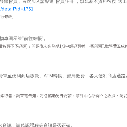
登錄會員，首次加入請點選"會員註冊"，填寫基本資料後按"送出
2/detail?id=1751
行修改)
物車圖示並"前往結帳"。
名費不予退還)；開課後未逾全期1/3申請退費者，得退還已繳學費五成(
費單至便利商店繳款、ATM轉帳、郵局繳費；各大便利商店通路
早索取者，請來電告知，將會協助另外寄發。拿到中心所開立之收據，請
報名資訊，請確認課程等資訊是否正確。