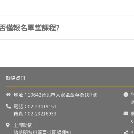
否僅報名單堂課程?
聯絡資訊
地址：10642台北市大安區金華街187號
電話：
02-23419151
傳真：02-23216933
c
上課時間：
請參閱各班網頁或開課通知