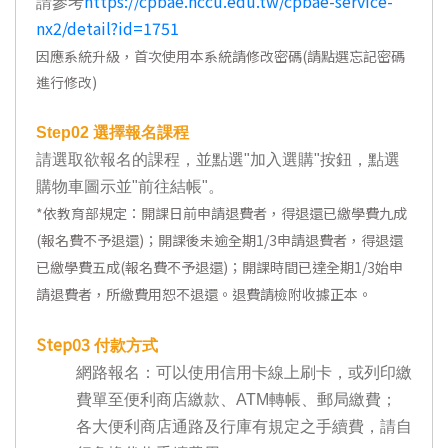
https://cpbae.nccu.edu.tw/cpbae-service-
請參考
nx2/detail?id=1751
因應系統升級，首次使用本系統請修改密碼(請點選忘記密碼
進行修改)
Step02
選擇報名課程
請選取欲報名的課程，並點選"加入選購"按鈕，點選
購物車圖示並"前往結帳"。
*
依教育部規定：開課日前申請退費者，得退還已繳學費九成
(報名費不予退還)；開課後未逾全期1/3申請退費者，得退還
已繳學費五成(報名費不予退還)；開課時間已達全期1/3始申
請退費者，所繳費用恕不退還。退費請檢附收據正本。
Step03
付款方式
網路報名：可以使用信用卡線上刷卡，或列印繳
費單至便利商店繳款、ATM轉帳、郵局繳費；
各大便利商店通路及行庫有規定之手續費，請自