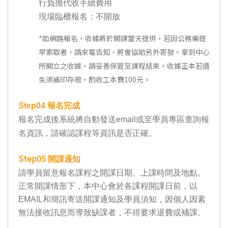
行負擔代收手續費用
現場臨櫃報名：不開放
*
如網路報名，收據將於開課當天提供，若因公務需提
早索取者，請來電告知，將會協助另外寄發。拿到中心
所開立之收據，請妥善保管至課程結束。收據正本若遺
失須補印存根，酌收工本費100元。
Step04
報名完成
報名完成後系統將自動發送email或至學員專區查詢報
名資訊，請確認課程等資訊是否正確。
Step05
開課通知
請學員留意報名課程之開課日期、上課時間及地點。
正常開課情形下，本中心會於各課程開課日前，以
EMAIL和簡訊寄送開課通知及學員須知，因個人因素
無法接收訊息而導致缺課者，不得要求退費或補課。