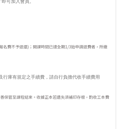
"即可加入會員。
報名費不予退還)；開課時間已達全期1/3始申請退費者，所繳
及行庫有規定之手續費，請自行負擔代收手續費用
妥善保管至課程結束。收據正本若遺失須補印存根，酌收工本費