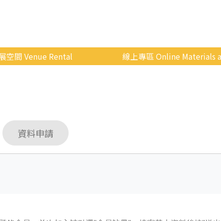
展空間 Venue Rental
線上專區 Online Materials a
空間介紹
國立政治大學 Moodle 
場地租借
線上商城
申請流程
資料申請
使用辦法
會展快訊
歷年活動