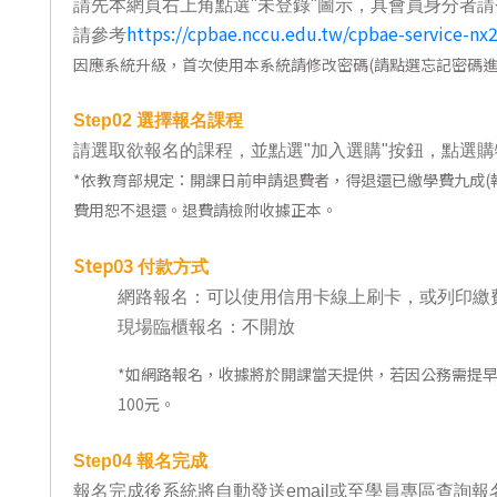
請先本網頁右上角點選"未登錄"圖示，具會員身分者請
東南亞語
https://cpbae.nccu.edu.tw/cpbae-service-nx
請參考
因應系統升級，首次使用本系統請修改密碼(請點選忘記密碼進
歐語及其他
語言檢定
Step02
選擇報名課程
請選取欲報名的課程，並點選"加入選購"按鈕，點選購
採購專業
*
依教育部規定：開課日前申請退費者，得退還已繳學費九成(報
隨班附讀
費用恕不退還。退費請檢附收據正本。
免費講座
Step03
付款方式
網路報名：可以使用信用卡線上刷卡，或列印繳
現場臨櫃報名：不開放
*
如網路報名，收據將於開課當天提供，若因公務需提
100元。
Step04
報名完成
報名完成後系統將自動發送email或至學員專區查詢