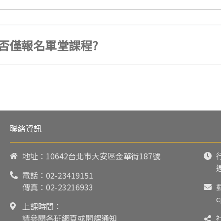
否僅報名單堂課程?
聯絡資訊
地址：10642台北市大安區金華街187號
電話：
02-23419151
傳真：02-23216933
c
上課時間：
請參閱各班網頁或開課通知