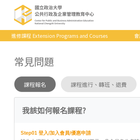
進修課程 Extension Programs and Courses
會
全部課程
常見問題
專業/學分
證照/考試
課程報名
課程進行、轉班、退費
商管/永續
科技/生活
我該如何報名課程?
健康運動
英語
Step01
登入/加入會員/優惠申請
日韓語