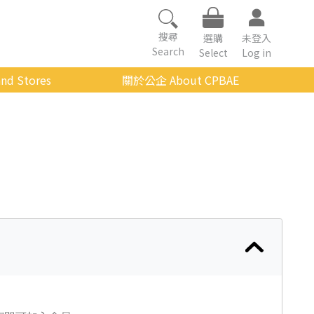
搜尋
選購
未登入
Search
Select
Log in
nd Stores
關於公企 About CPBAE
數位學習平台
經營理念
公企中心介紹
組織架構與人員職掌
傳承與延續
影音公企
建築與公共藝術