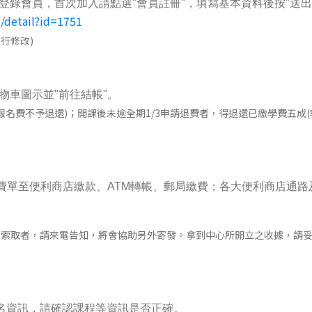
登錄會員，首次加入請點選"會員註冊"，填寫基本資料後按"送出
2/detail?id=1751
行修改)
物車圖示並"前往結帳"。
名費不予退還)；開課後未逾全期1/3申請退費者，得退還已繳學費五成(
費單至便利商店繳款、ATM轉帳、郵局繳費；各大便利商店通路
早索取者，請來電告知，將會協助另外寄發。拿到中心所開立之收據，請
報名資訊，請確認課程等資訊是否正確。