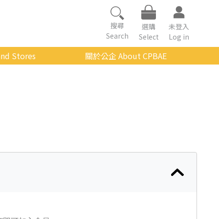
搜尋
選購
未登入
Search
Select
Log in
nd Stores
關於公企 About CPBAE
數位學習平台
經營理念
公企中心介紹
組織架構與人員職掌
傳承與延續
影音公企
建築與公共藝術