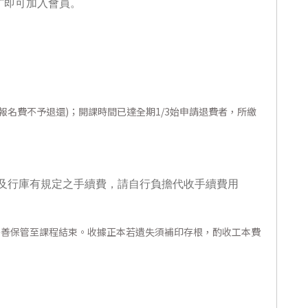
"即可加入會員。
報名費不予退還)；開課時間已達全期1/3始申請退費者，所繳
及行庫有規定之手續費，請自行負擔代收手續費用
妥善保管至課程結束。收據正本若遺失須補印存根，酌收工本費