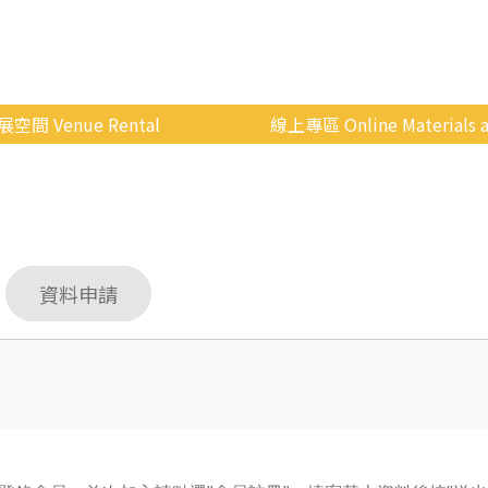
展空間 Venue Rental
線上專區 Online Materials a
空間介紹
國立政治大學 Moodle 
場地租借
線上商城
申請流程
資料申請
使用辦法
會展快訊
歷年活動