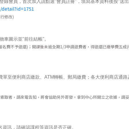
登錄會員，首次加入請點選"會員註冊"，填寫基本資料後按"送出
2/detail?id=1751
行修改)
物車圖示並"前往結帳"。
名費不予退還)；開課後未逾全期1/3申請退費者，得退還已繳學費五成(
費單至便利商店繳款、ATM轉帳、郵局繳費；各大便利商店通路
早索取者，請來電告知，將會協助另外寄發。拿到中心所開立之收據，請
報名資訊，請確認課程等資訊是否正確。