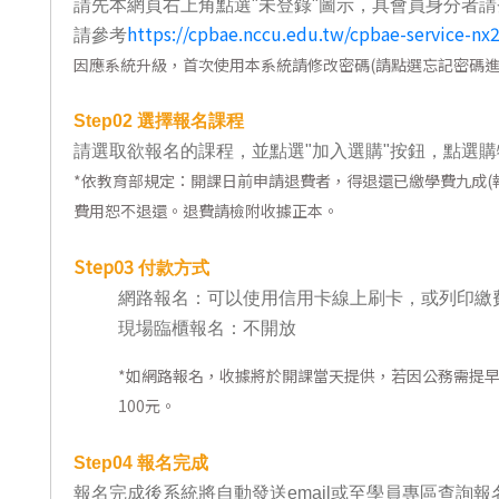
請先本網頁右上角點選"未登錄"圖示，具會員身分者請
東南亞語
https://cpbae.nccu.edu.tw/cpbae-service-nx
請參考
因應系統升級，首次使用本系統請修改密碼(請點選忘記密碼進
歐語及其他
語言檢定
Step02
選擇報名課程
請選取欲報名的課程，並點選"加入選購"按鈕，點選購
採購專業
*
依教育部規定：開課日前申請退費者，得退還已繳學費九成(報
隨班附讀
費用恕不退還。退費請檢附收據正本。
免費講座
Step03
付款方式
網路報名：可以使用信用卡線上刷卡，或列印繳
現場臨櫃報名：不開放
*
如網路報名，收據將於開課當天提供，若因公務需提
100元。
Step04
報名完成
報名完成後系統將自動發送email或至學員專區查詢