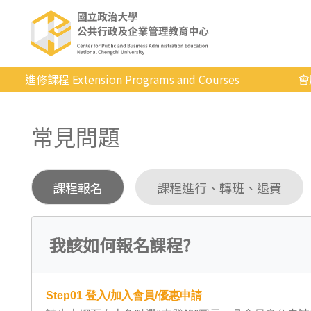
進修課程 Extension Programs and Courses
會
全部課程
常見問題
專業/學分
證照/考試
課程報名
課程進行、轉班、退費
商管/永續
科技/生活
我該如何報名課程?
健康運動
英語
Step01
登入/加入會員/優惠申請
日韓語