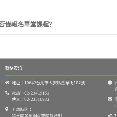
否僅報名單堂課程?
聯絡資訊
地址：10642台北市大安區金華街187號
電話：
02-23419151
傳真：02-23216933
c
上課時間：
請參閱各班網頁或開課通知