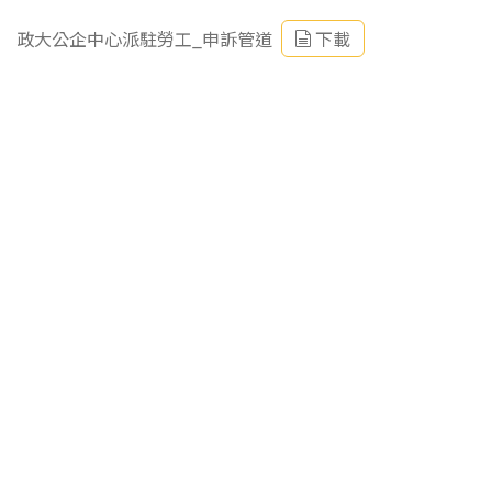
政大公企中心派駐勞工_申訴管道
下載