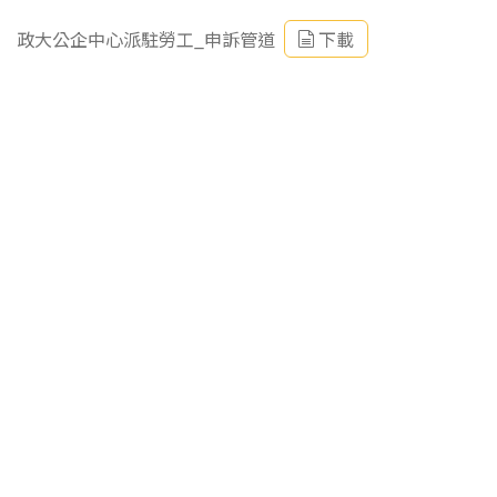
政大公企中心派駐勞工_申訴管道
下載