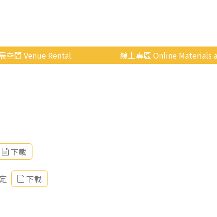
展空間 Venue Rental
線上專區 Online Materials a
空間介紹
國立政治大學 Moodle 
場地租借
線上商城
申請流程
使用辦法
會展快訊
下載
歷年活動
定
下載