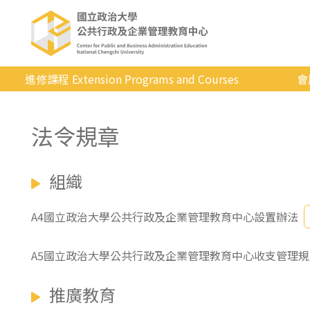
進修課程 Extension Programs and Courses
會
全部課程
法令規章
專業/學分
證照/考試
組織
商管/永續
科技/生活
A4國立政治大學公共行政及企業管理教育中心設置辦法
健康運動
A5國立政治大學公共行政及企業管理教育中心收支管理規
英語
推廣教育
日韓語