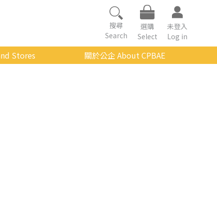
搜尋
選購
未登入
Search
Select
Log in
nd Stores
關於公企 About CPBAE
數位學習平台
經營理念
公企中心介紹
組織架構與人員職掌
傳承與延續
影音公企
建築與公共藝術