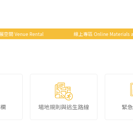
展空間 Venue Rental
線上專區 Online Materials a
空間介紹
國立政治大學 Moodle 
場地租借
線上商城
申請流程
使用辦法
會展快訊
歷年活動
佈欄
場地規則與逃生路線
緊急