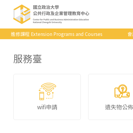
進修課程 Extension Programs and Courses
會
全部課程
服務臺
專業/學分
證照/考試
商管/永續
科技/生活
健康運動
wifi申請
遺失物公
英語
日韓語