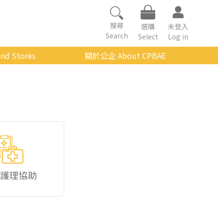
搜尋
選購
未登入
Search
Select
Log in
nd Stores
關於公企 About CPBAE
數位學習平台
經營理念
公企中心介紹
組織架構與人員職掌
傳承與延續
影音公企
建築與公共藝術
護理協助