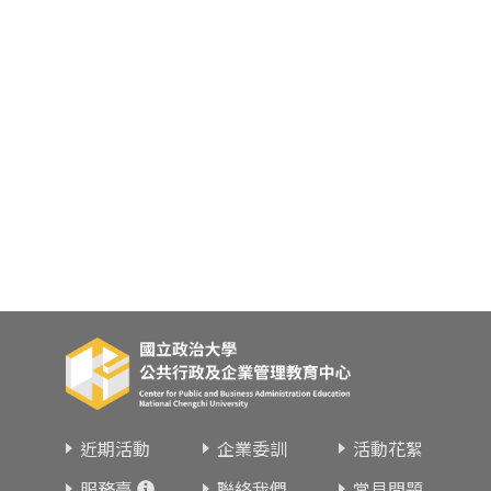
東南亞語
歐語及其他
語言檢定
採購專業
隨班附讀
免費講座
近期活動
企業委訓
活動花絮
服務臺
聯絡我們
常見問題