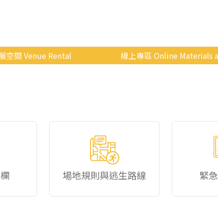
展空間 Venue Rental
線上專區 Online Materials a
空間介紹
國立政治大學 Moodle 
場地租借
線上商城
申請流程
使用辦法
會展快訊
歷年活動
佈欄
場地規則與逃生路線
緊急