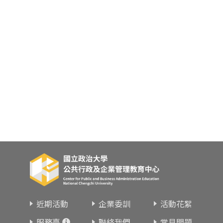
東南亞語
歐語及其他
語言檢定
採購專業
隨班附讀
免費講座
近期活動
企業委訓
活動花絮
服務臺
聯絡我們
常見問題