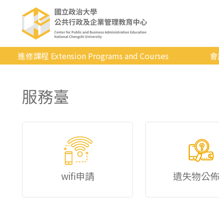
進修課程 Extension Programs and Courses
會
全部課程
服務臺
專業/學分
證照/考試
商管/永續
科技/生活
健康運動
wifi申請
遺失物公
英語
日韓語