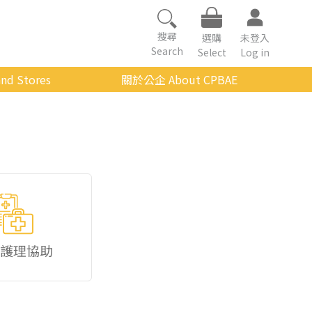
搜尋
選購
未登入
Search
Select
Log in
nd Stores
關於公企 About CPBAE
數位學習平台
經營理念
公企中心介紹
組織架構與人員職掌
傳承與延續
影音公企
建築與公共藝術
護理協助