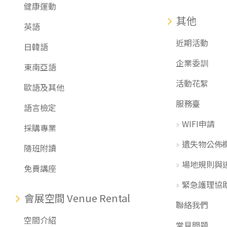
健康運動
其他
英語
近期活動
日韓語
企業委訓
東南亞語
活動花絮
歐語及其他
服務臺
語言檢定
WIFI申請
採購專業
遺失物公佈
隨班附讀
場地規則與
免費講座
緊急護理協
會展空間 Venue Rental
聯絡我們
空間介紹
常見問題