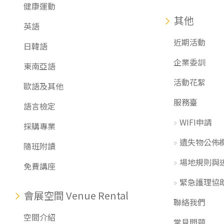
健康運動
其他
英語
近期活動
日韓語
企業委訓
東南亞語
活動花絮
歐語及其他
服務臺
語言檢定
WIFI申請
採購專業
遺失物公佈
隨班附讀
場地規則與
免費講座
緊急護理協
會展空間 Venue Rental
聯絡我們
空間介紹
常見問題