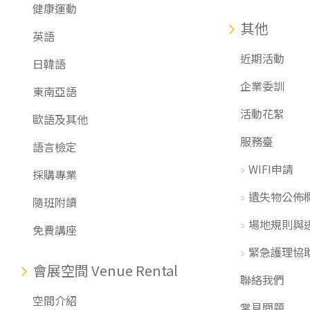
健康運動
其他
英語
近期活動
日韓語
企業委訓
東南亞語
活動花絮
歐語及其他
服務臺
語言檢定
WIFI申請
採購專業
遺失物公佈
隨班附讀
場地規則與
免費講座
緊急護理協
會展空間 Venue Rental
聯絡我們
空間介紹
常見問題