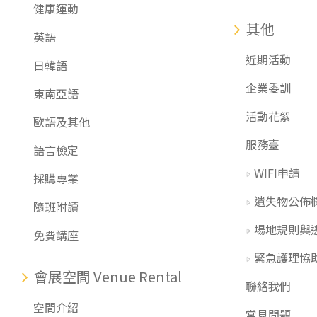
健康運動
其他
英語
近期活動
日韓語
企業委訓
東南亞語
活動花絮
歐語及其他
服務臺
語言檢定
WIFI申請
採購專業
遺失物公佈
隨班附讀
場地規則與
免費講座
緊急護理協
會展空間 Venue Rental
聯絡我們
空間介紹
常見問題