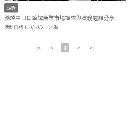
課程
淺談中日口筆譯產業市場調查與實務經驗分享
活動日期 110/10/2
地點
|<
<
1
>
>|