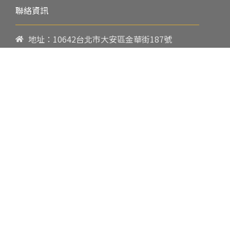
聯絡資訊
地址：10642台北市大安區金華街187號
電話：
02-23419151
傳真：02-23216933
上課時間：
請參閱各班網頁或開課通知
行政服務時間：
週一至週五09:00-17:00
郵件：
cpbae@nccu.edu.tw
社群：
Facebook