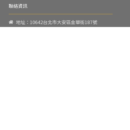
聯絡資訊
地址：10642台北市大安區金華街187號
電話：
02-23419151
傳真：02-23216933
上課時間：
請參閱各班網頁或開課通知
行政服務時間：
週一至週五09:00-17:00
郵件：
cpbae@nccu.edu.tw
社群：
Facebook