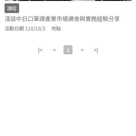
課程
淺談中日口筆譯產業市場調查與實務經驗分享
活動日期 110/10/2
地點
|<
<
1
>
>|