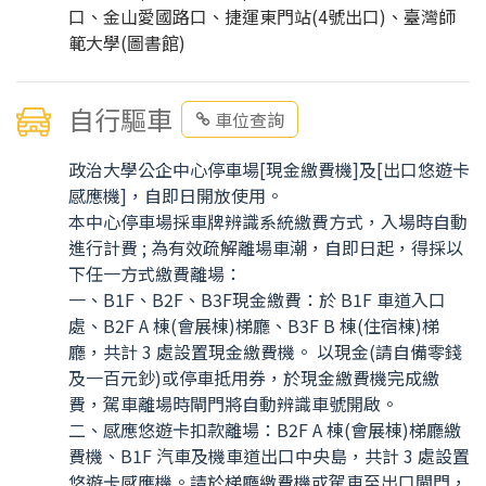
口、金山愛國路口、捷運東門站(4號出口)、臺灣師
範大學(圖書館)
自行驅車
車位查詢
政治大學公企中心停車場[現金繳費機]及[出口悠遊卡
感應機]，自即日開放使用。
本中心停車場採車牌辨識系統繳費方式，入場時自動
進行計費 ; 為有效疏解離場車潮，自即日起，得採以
下任一方式繳費離場：
一、B1F、B2F、B3F現金繳費：於 B1F 車道入口
處、B2F A 棟(會展棟)梯廳、B3F B 棟(住宿棟)梯
廳，共計 3 處設置現金繳費機。 以現金(請自備零錢
及一百元鈔)或停車抵用券，於現金繳費機完成繳
費，駕車離場時閘門將自動辨識車號開啟。
二、感應悠遊卡扣款離場：B2F A 棟(會展棟)梯廳繳
費機、B1F 汽車及機車道出口中央島，共計 3 處設置
悠遊卡感應機。請於梯廳繳費機或駕車至出口閘門，