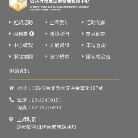
近期活動
企業委訓
活動花絮
服務臺
聯絡我們
常見問題
中心導覽
交通資訊
車位查詢
網站地圖
法令規章
隱私權公告
聯絡資訊
地址：10642台北市大安區金華街187號
電話：
02-23419151
傳真：02-23216933
上課時間：
請參閱各班網頁或開課通知