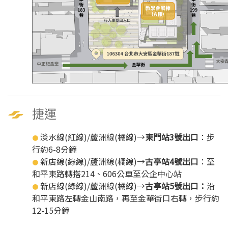
捷運
淡水線(紅線)/蘆洲線(橘線)→
東門站3號出口
：步
●
行約6-8分鐘
新店線(綠線)/蘆洲線(橘線)→
古亭站4號出口
：至
●
和平東路轉搭214、606公車至公企中心站
新店線(綠線)/蘆洲線(橘線)→
古亭站5號出口：
沿
●
和平東路左轉金山南路，再至金華街口右轉，步行約
12-15分鐘