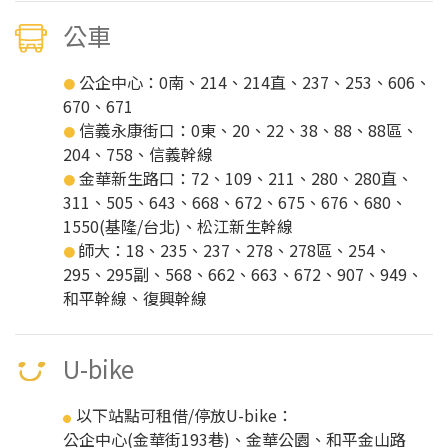
公車
公企中心：0南、214、214直、237、253、606、
●
670、671
信義永康街口：0東、20、22、38、88、88區、
●
204、758、信義幹線
金華新生路口：72、109、211、280、280直、
●
311、505、643、668、672、675、676、680、
1550(基隆/台北)、松江新生幹線
師大：18、235、237、278、278區、254、
●
295、295副、568、662、663、672、907、949、
和平幹線、復興幹線
U-bike
以下站點可租借/停放U-bike：
●
公企中心(金華街193巷)、金華公園、和平金山路