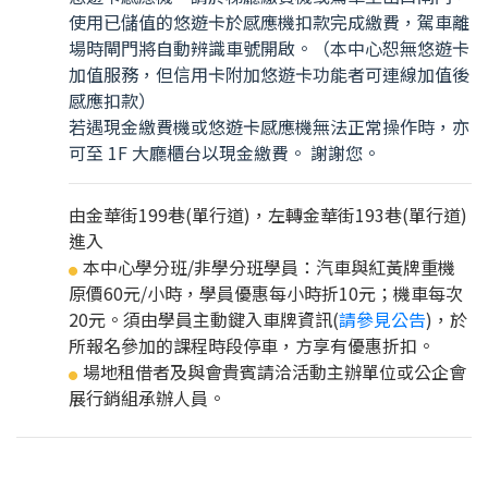
使用已儲值的悠遊卡於感應機扣款完成繳費，駕車離
場時閘門將自動辨識車號開啟。（本中心恕無悠遊卡
加值服務，但信用卡附加悠遊卡功能者可連線加值後
感應扣款）
若遇現金繳費機或悠遊卡感應機無法正常操作時，亦
可至 1F 大廳櫃台以現金繳費。 謝謝您。
由金華街199巷(單行道)，左轉金華街193巷(單行道)
進入
本中心學分班/非學分班學員：汽車與紅黃牌重機
●
原價60元/小時，學員優惠每小時折10元；機車每次
20元。須由學員主動鍵入車牌資訊(
請參見公告
)，於
所報名參加的課程時段停車，方享有優惠折扣。
場地租借者及與會貴賓請洽活動主辦單位或公企會
●
展行銷組承辦人員。